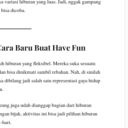
ya variasi hiburan yang luas. Jadi, nggak gampang
 bisa dicoba.
 Cara Baru Buat Have Fun
h hiburan yang fleksibel. Mereka suka sesuatu
dan bisa dinikmati sambil rebahan. Nah, di sinilah
a dibilang jadi salah satu representasi gaya hidup
u.
rang juga udah dianggap bagian dari hiburan
an bijak, aktivitas ini bisa jadi pilihan hiburan
-hari.