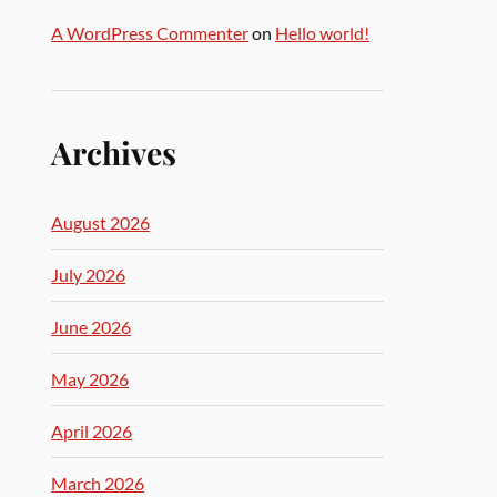
A WordPress Commenter
on
Hello world!
Archives
August 2026
July 2026
June 2026
May 2026
April 2026
March 2026