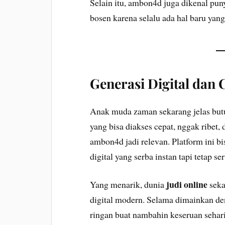
Selain itu, ambon4d juga dikenal pun
bosen karena selalu ada hal baru yang
Generasi Digital dan
Anak muda zaman sekarang jelas butu
yang bisa diakses cepat, nggak ribet, 
ambon4d jadi relevan. Platform ini bis
digital yang serba instan tapi tetap ser
judi online
Yang menarik, dunia
seka
digital modern. Selama dimainkan deng
ringan buat nambahin keseruan sehari