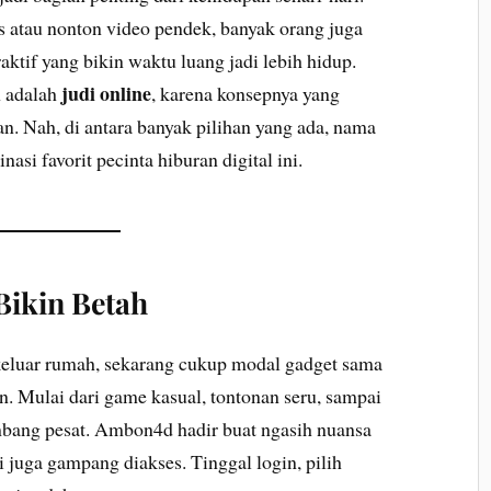
 atau nonton video pendek, banyak orang juga
aktif yang bikin waktu luang jadi lebih hidup.
judi online
n adalah
, karena konsepnya yang
. Nah, di antara banyak pilihan yang ada, nama
asi favorit pecinta hiburan digital ini.
Bikin Betah
 keluar rumah, sekarang cukup modal gadget sama
n. Mulai dari game kasual, tontonan seru, sampai
ang pesat. Ambon4d hadir buat ngasih nuansa
 juga gampang diakses. Tinggal login, pilih