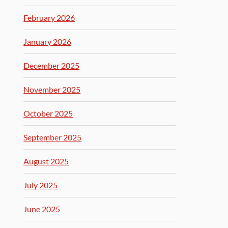
February 2026
January 2026
December 2025
November 2025
October 2025
September 2025
August 2025
July 2025
June 2025