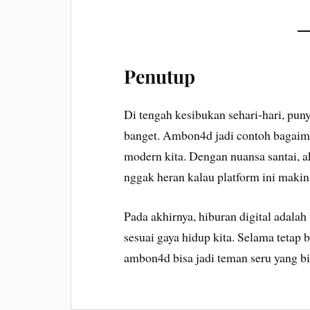
Penutup
Di tengah kesibukan sehari-hari, pun
banget. Ambon4d jadi contoh bagaima
modern kita. Dengan nuansa santai, 
nggak heran kalau platform ini makin
Pada akhirnya, hiburan digital adala
sesuai gaya hidup kita. Selama tetap 
ambon4d bisa jadi teman seru yang bik