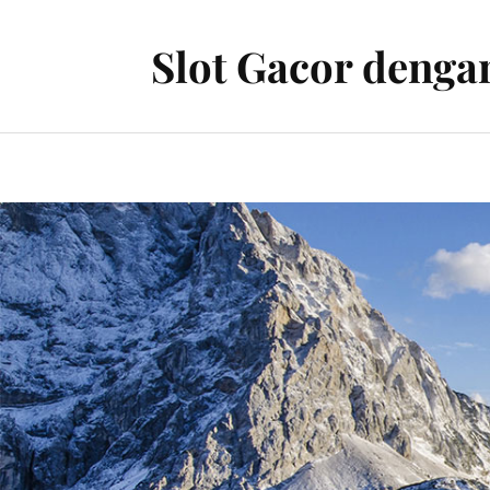
Slot Gacor denga