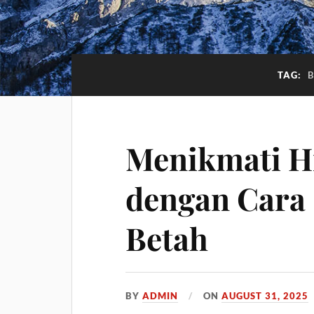
TAG:
Menikmati Hi
dengan Cara 
Betah
BY
ADMIN
ON
AUGUST 31, 2025