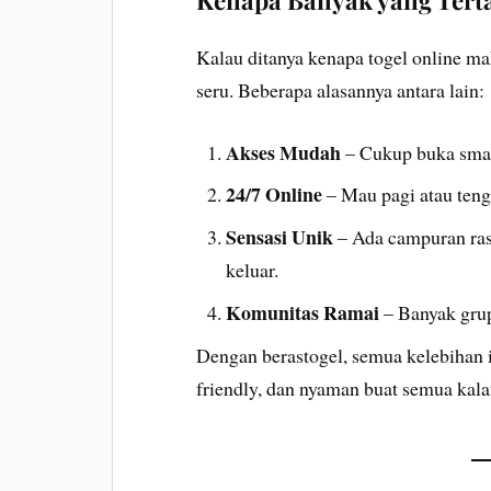
Kalau ditanya kenapa togel online ma
seru. Beberapa alasannya antara lain:
Akses Mudah
– Cukup buka smart
24/7 Online
– Mau pagi atau teng
Sensasi Unik
– Ada campuran rasa
keluar.
Komunitas Ramai
– Banyak grup
Dengan berastogel, semua kelebihan 
friendly, dan nyaman buat semua kal