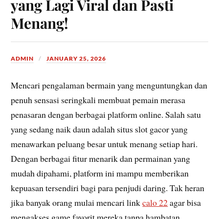
yang Lagi Viral dan Pasti
Menang!
ADMIN
JANUARY 25, 2026
Mencari pengalaman bermain yang menguntungkan dan
penuh sensasi seringkali membuat pemain merasa
penasaran dengan berbagai platform online. Salah satu
yang sedang naik daun adalah situs slot gacor yang
menawarkan peluang besar untuk menang setiap hari.
Dengan berbagai fitur menarik dan permainan yang
mudah dipahami, platform ini mampu memberikan
kepuasan tersendiri bagi para penjudi daring. Tak heran
jika banyak orang mulai mencari link
calo 22
agar bisa
mengakses game favorit mereka tanpa hambatan.