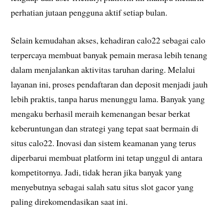
perhatian jutaan pengguna aktif setiap bulan.
Selain kemudahan akses, kehadiran calo22 sebagai calo
terpercaya membuat banyak pemain merasa lebih tenang
dalam menjalankan aktivitas taruhan daring. Melalui
layanan ini, proses pendaftaran dan deposit menjadi jauh
lebih praktis, tanpa harus menunggu lama. Banyak yang
mengaku berhasil meraih kemenangan besar berkat
keberuntungan dan strategi yang tepat saat bermain di
situs calo22. Inovasi dan sistem keamanan yang terus
diperbarui membuat platform ini tetap unggul di antara
kompetitornya. Jadi, tidak heran jika banyak yang
menyebutnya sebagai salah satu situs slot gacor yang
paling direkomendasikan saat ini.