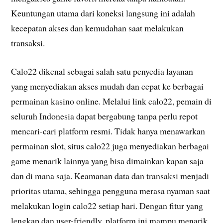
Keuntungan utama dari koneksi langsung ini adalah
kecepatan akses dan kemudahan saat melakukan
transaksi.
Calo22 dikenal sebagai salah satu penyedia layanan
yang menyediakan akses mudah dan cepat ke berbagai
permainan kasino online. Melalui link calo22, pemain di
seluruh Indonesia dapat bergabung tanpa perlu repot
mencari-cari platform resmi. Tidak hanya menawarkan
permainan slot, situs calo22 juga menyediakan berbagai
game menarik lainnya yang bisa dimainkan kapan saja
dan di mana saja. Keamanan data dan transaksi menjadi
prioritas utama, sehingga pengguna merasa nyaman saat
melakukan login calo22 setiap hari. Dengan fitur yang
lengkap dan user-friendly, platform ini mampu menarik