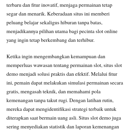
terbaru dan fitur inovatif, menjaga permainan tetap
segar dan menarik. Keberadaan situs ini memberi
peluang belajar sekaligus hiburan tanpa batas,
menjadikannya pilihan utama bagi pecinta slot online
yang ingin tetap berkembang dan terhibur.
Ketika ingin mengembangkan kemampuan dan
memperluas wawasan tentang permainan slot, situs slot
demo menjadi solusi praktis dan efektif. Melalui fitur
ini, pemain dapat melakukan simulasi permainan secara
gratis, mengasah teknik, dan memahami pola
kemenangan tanpa takut rugi. Dengan latihan rutin,
mereka dapat mengidentifikasi strategi terbaik untuk
diterapkan saat bermain uang asli. Situs slot demo juga
sering menyediakan statistik dan laporan kemenangan