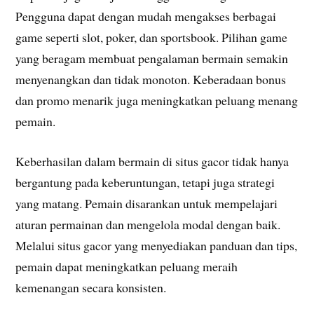
Pengguna dapat dengan mudah mengakses berbagai
game seperti slot, poker, dan sportsbook. Pilihan game
yang beragam membuat pengalaman bermain semakin
menyenangkan dan tidak monoton. Keberadaan bonus
dan promo menarik juga meningkatkan peluang menang
pemain.
Keberhasilan dalam bermain di situs gacor tidak hanya
bergantung pada keberuntungan, tetapi juga strategi
yang matang. Pemain disarankan untuk mempelajari
aturan permainan dan mengelola modal dengan baik.
Melalui situs gacor yang menyediakan panduan dan tips,
pemain dapat meningkatkan peluang meraih
kemenangan secara konsisten.