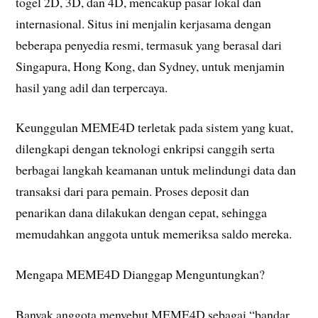
togel 2D, 3D, dan 4D, mencakup pasar lokal dan
internasional. Situs ini menjalin kerjasama dengan
beberapa penyedia resmi, termasuk yang berasal dari
Singapura, Hong Kong, dan Sydney, untuk menjamin
hasil yang adil dan terpercaya.
Keunggulan MEME4D terletak pada sistem yang kuat,
dilengkapi dengan teknologi enkripsi canggih serta
berbagai langkah keamanan untuk melindungi data dan
transaksi dari para pemain. Proses deposit dan
penarikan dana dilakukan dengan cepat, sehingga
memudahkan anggota untuk memeriksa saldo mereka.
Mengapa MEME4D Dianggap Menguntungkan?
Banyak anggota menyebut MEME4D sebagai “bandar