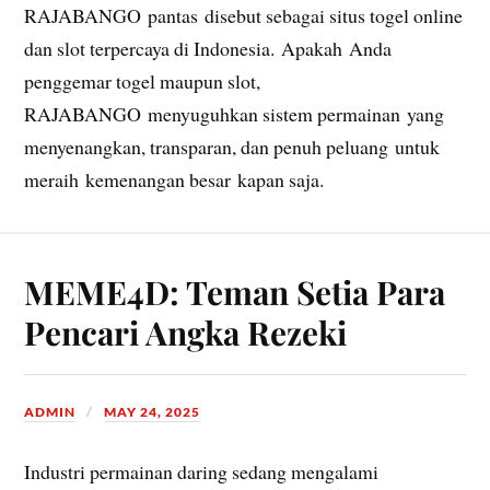
RAJABANGO pantas disebut sebagai situs togel online
dan slot terpercaya di Indonesia. Apakah Anda
penggemar togel maupun slot,
RAJABANGO menyuguhkan sistem permainan yang
menyenangkan, transparan, dan penuh peluang untuk
meraih kemenangan besar kapan saja.
MEME4D: Teman Setia Para
Pencari Angka Rezeki
ADMIN
MAY 24, 2025
Industri permainan daring sedang mengalami