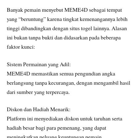
Banyak pemain menyebut MEME4D sebagai tempat
yang “beruntung” karena tingkat kemenangannya lebih
tinggi dibandingkan dengan situs togel lainnya. Alasan
ini bukan tanpa bukti dan didasarkan pada beberapa
faktor kunci:
Sistem Permainan yang Adil:
MEME4D memastikan semua pengundian angka
berlangsung tanpa kecurangan, dengan mengambil hasil
dari sumber yang terpercaya.
Diskon dan Hadiah Menarik:
Platform ini menyediakan diskon untuk taruhan serta
hadiah besar bagi para pemenang, yang dapat
meningkatkan peluang keuntungan pemain.