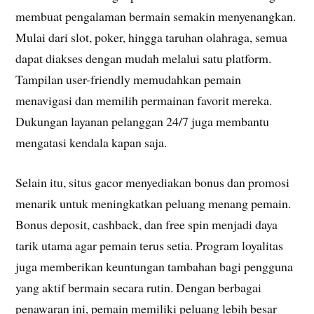
membuat pengalaman bermain semakin menyenangkan.
Mulai dari slot, poker, hingga taruhan olahraga, semua
dapat diakses dengan mudah melalui satu platform.
Tampilan user-friendly memudahkan pemain
menavigasi dan memilih permainan favorit mereka.
Dukungan layanan pelanggan 24/7 juga membantu
mengatasi kendala kapan saja.
Selain itu, situs gacor menyediakan bonus dan promosi
menarik untuk meningkatkan peluang menang pemain.
Bonus deposit, cashback, dan free spin menjadi daya
tarik utama agar pemain terus setia. Program loyalitas
juga memberikan keuntungan tambahan bagi pengguna
yang aktif bermain secara rutin. Dengan berbagai
penawaran ini, pemain memiliki peluang lebih besar