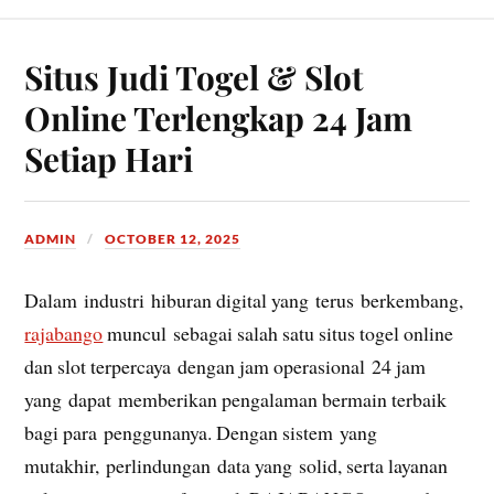
Situs Judi Togel & Slot
Online Terlengkap 24 Jam
Setiap Hari
ADMIN
OCTOBER 12, 2025
Dalam industri hiburan digital yang terus berkembang,
rajabango
muncul sebagai salah satu situs togel online
dan slot terpercaya dengan jam operasional 24 jam
yang dapat memberikan pengalaman bermain terbaik
bagi para penggunanya. Dengan sistem yang
mutakhir, perlindungan data yang solid, serta layanan