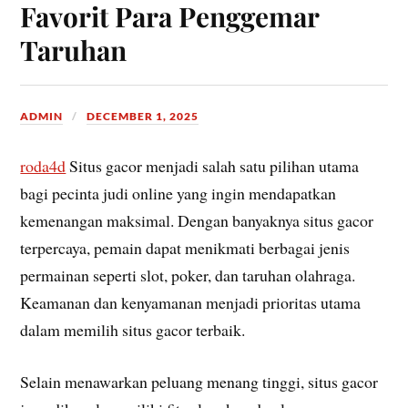
Favorit Para Penggemar
Taruhan
ADMIN
DECEMBER 1, 2025
roda4d
Situs gacor menjadi salah satu pilihan utama
bagi pecinta judi online yang ingin mendapatkan
kemenangan maksimal. Dengan banyaknya situs gacor
terpercaya, pemain dapat menikmati berbagai jenis
permainan seperti slot, poker, dan taruhan olahraga.
Keamanan dan kenyamanan menjadi prioritas utama
dalam memilih situs gacor terbaik.
Selain menawarkan peluang menang tinggi, situs gacor