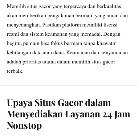
Memilih situs gacor yang terpercaya dan berkualitas
akan memberikan pengalaman bermain yang aman dan
menyenangkan. Pastikan platform memiliki lisensi
resmi dan sistem keamanan yang memadai. Dengan
begitu, pemain bisa fokus bermain tanpa khawatir
kehilangan data atau dana. Keamanan dan kenyamanan
adalah prioritas utama dalam memilih situs gacor
terbaik.
Upaya Situs Gacor dalam
Menyediakan Layanan 24 Jam
Nonstop