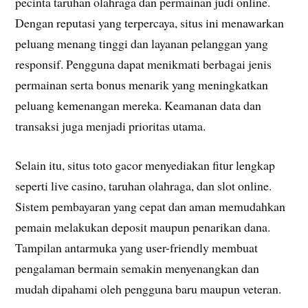
pecinta taruhan olahraga dan permainan judi online.
Dengan reputasi yang terpercaya, situs ini menawarkan
peluang menang tinggi dan layanan pelanggan yang
responsif. Pengguna dapat menikmati berbagai jenis
permainan serta bonus menarik yang meningkatkan
peluang kemenangan mereka. Keamanan data dan
transaksi juga menjadi prioritas utama.
Selain itu, situs toto gacor menyediakan fitur lengkap
seperti live casino, taruhan olahraga, dan slot online.
Sistem pembayaran yang cepat dan aman memudahkan
pemain melakukan deposit maupun penarikan dana.
Tampilan antarmuka yang user-friendly membuat
pengalaman bermain semakin menyenangkan dan
mudah dipahami oleh pengguna baru maupun veteran.