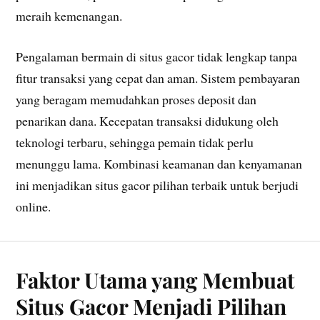
meraih kemenangan.
Pengalaman bermain di situs gacor tidak lengkap tanpa
fitur transaksi yang cepat dan aman. Sistem pembayaran
yang beragam memudahkan proses deposit dan
penarikan dana. Kecepatan transaksi didukung oleh
teknologi terbaru, sehingga pemain tidak perlu
menunggu lama. Kombinasi keamanan dan kenyamanan
ini menjadikan situs gacor pilihan terbaik untuk berjudi
online.
Faktor Utama yang Membuat
Situs Gacor Menjadi Pilihan