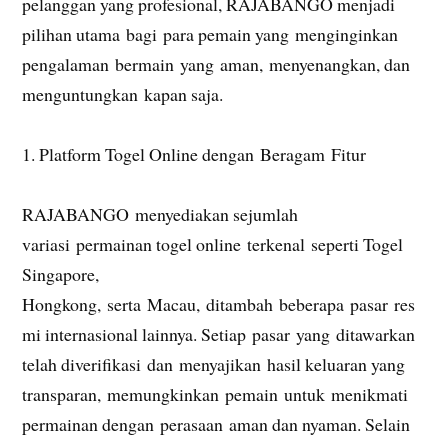
pelanggan yang profesional, RAJABANGO menjadi
pilihan utama bagi para pemain yang menginginkan
pengalaman bermain yang aman, menyenangkan, dan
menguntungkan kapan saja.
1. Platform Togel Online dengan Beragam Fitur
RAJABANGO menyediakan sejumlah
variasi permainan togel online terkenal seperti Togel
Singapore,
Hongkong, serta Macau, ditambah beberapa pasar res
mi internasional lainnya. Setiap pasar yang ditawarkan
telah diverifikasi dan menyajikan hasil keluaran yang
transparan, memungkinkan pemain untuk menikmati
permainan dengan perasaan aman dan nyaman. Selain