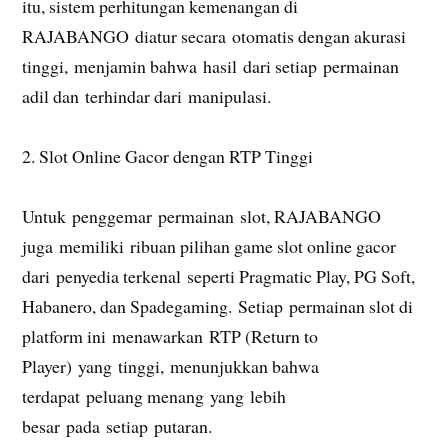
itu, sistem perhitungan kemenangan di
RAJABANGO diatur secara otomatis dengan akurasi
tinggi, menjamin bahwa hasil dari setiap permainan
adil dan terhindar dari manipulasi.
2. Slot Online Gacor dengan RTP Tinggi
Untuk penggemar permainan slot, RAJABANGO
juga memiliki ribuan pilihan game slot online gacor
dari penyedia terkenal seperti Pragmatic Play, PG Soft,
Habanero, dan Spadegaming. Setiap permainan slot di
platform ini menawarkan RTP (Return to
Player) yang tinggi, menunjukkan bahwa
terdapat peluang menang yang lebih
besar pada setiap putaran.