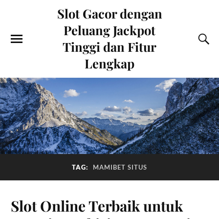
Slot Gacor dengan
Peluang Jackpot
Tinggi dan Fitur
Lengkap
TAG:
MAMIBET SITUS
Slot Online Terbaik untuk