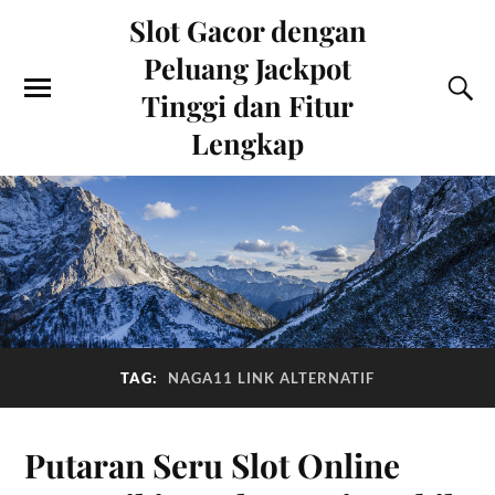
Slot Gacor dengan
Peluang Jackpot
Tinggi dan Fitur
Lengkap
TAG:
NAGA11 LINK ALTERNATIF
Putaran Seru Slot Online