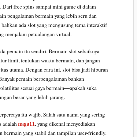
. Dari free spins sampai mini game di dalam
ain pengalaman bermain yang lebih seru dan
 bahkan ada slot yang mengusung tema interaktif
g menjalani petualangan virtual.
da pemain itu sendiri. Bermain slot sebaiknya
Atur limit, tentukan waktu bermain, dan jangan
as utama. Dengan cara ini, slot bisa jadi hiburan
 Banyak pemain berpengalaman bahkan
latilitas sesuai gaya bermain—apakah suka
angan besar yang lebih jarang.
erpercaya itu wajib. Salah satu nama yang sering
naga11
s adalah
, yang dikenal menyediakan
 bermain yang stabil dan tampilan user-friendly.