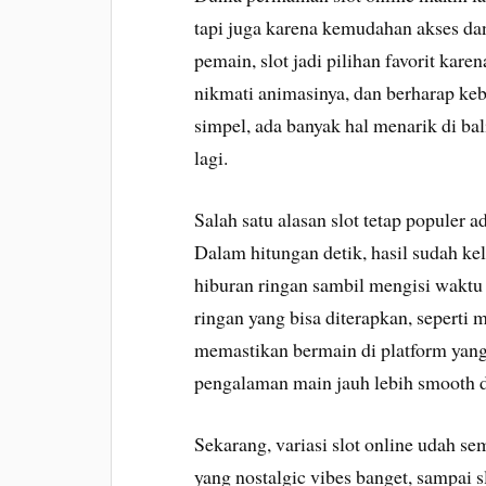
tapi juga karena kemudahan akses dan
pemain, slot jadi pilihan favorit kar
nikmati animasinya, dan berharap keb
simpel, ada banyak hal menarik di bal
lagi.
Salah satu alasan slot tetap populer 
Dalam hitungan detik, hasil sudah ke
hiburan ringan sambil mengisi waktu 
ringan yang bisa diterapkan, seperti 
memastikan bermain di platform yang k
pengalaman main jauh lebih smooth
Sekarang, variasi slot online udah s
yang nostalgic vibes banget, sampai s