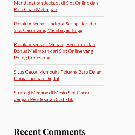
Mendapatkan Jackpot di Slot Online dan
Raih Cuan Melimpah
Rasakan Sensasi Jackpot Setiap Hari dari
Slot Gacor yang Membayar Tinggi
Rasakan Sensasi Menang Beruntun dan
Bonus Melimpah dari Slot Online yang
Paling Profesional
Situs Gacor Membuka Peluang Baru Dalam
Dunia Taruhan Digital
Strategi Menang di Mesin Slot Gacor
dengan Pendekatan Statistik
Recent Comments