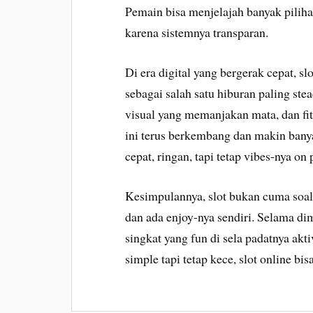
Pemain bisa menjelajah banyak piliha
karena sistemnya transparan.
Di era digital yang bergerak cepat, s
sebagai salah satu hiburan paling ste
visual yang memanjakan mata, dan fitu
ini terus berkembang dan makin bany
cepat, ringan, tapi tetap vibes-nya on 
Kesimpulannya, slot bukan cuma soal
dan ada enjoy-nya sendiri. Selama dim
singkat yang fun di sela padatnya akti
simple tapi tetap kece, slot online bis