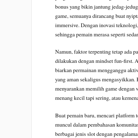
bonus yang bikin jantung jedag-jedug
game, semuanya dirancang buat nyipt
immersive. Dengan inovasi teknologi,
sehingga pemain merasa seperti sedan
Namun, faktor terpenting tetap ada pa
dilakukan dengan mindset fun-first. 
biarkan permainan mengganggu aktivit
yang aman sekaligus mengasyikkan.
menyarankan memilih game dengan vo
menang kecil tapi sering, atau kemen
Buat pemain baru, mencari platform t
muncul dalam pembahasan komunita
berbagai jenis slot dengan pengalaman