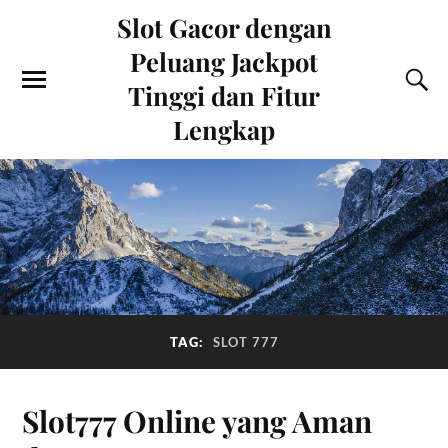
Slot Gacor dengan
Peluang Jackpot
Tinggi dan Fitur
Lengkap
TAG:
SLOT 777
Slot777 Online yang Aman