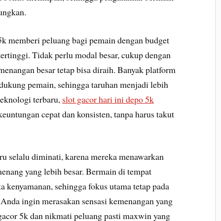
ungkan.
o 5k memberi peluang bagi pemain dengan budget
 tertinggi. Tidak perlu modal besar, cukup dengan
emenangan besar tetap bisa diraih. Banyak platform
dukung pemain, sehingga taruhan menjadi lebih
eknologi terbaru,
slot gacor hari ini depo 5k
keuntungan cepat dan konsisten, tanpa harus takut
baru selalu diminati, karena mereka menawarkan
menang yang lebih besar. Bermain di tempat
a kenyamanan, sehingga fokus utama tetap pada
ka Anda ingin merasakan sensasi kemenangan yang
 gacor 5k dan nikmati peluang pasti maxwin yang