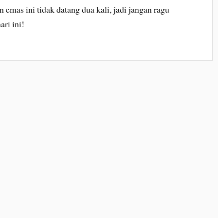
 emas ini tidak datang dua kali, jadi jangan ragu
ri ini!