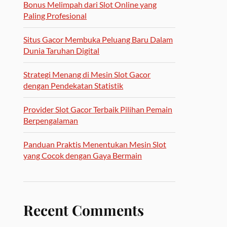
Bonus Melimpah dari Slot Online yang
Paling Profesional
Situs Gacor Membuka Peluang Baru Dalam
Dunia Taruhan Digital
Strategi Menang di Mesin Slot Gacor
dengan Pendekatan Statistik
Provider Slot Gacor Terbaik Pilihan Pemain
Berpengalaman
Panduan Praktis Menentukan Mesin Slot
yang Cocok dengan Gaya Bermain
Recent Comments