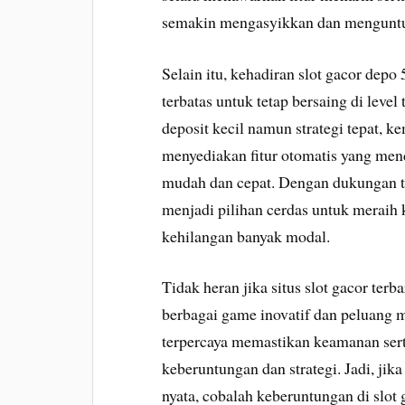
semakin mengasyikkan dan mengunt
Selain itu, kehadiran slot gacor dep
terbatas untuk tetap bersaing di level
deposit kecil namun strategi tepat, k
menyediakan fitur otomatis yang men
mudah dan cepat. Dengan dukungan t
menjadi pilihan cerdas untuk meraih 
kehilangan banyak modal.
Tidak heran jika situs slot gacor ter
berbagai game inovatif dan peluang 
terpercaya memastikan keamanan sert
keberuntungan dan strategi. Jadi, ji
nyata, cobalah keberuntungan di slot