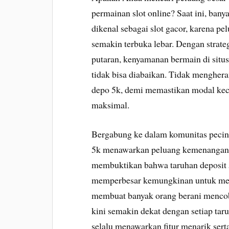
permainan slot online? Saat ini, ban
dikenal sebagai slot gacor, karena p
semakin terbuka lebar. Dengan strate
putaran, kenyamanan bermain di situs
tidak bisa diabaikan. Tidak mengheran
depo 5k, demi memastikan modal ke
maksimal.
Bergabung ke dalam komunitas pecin
5k menawarkan peluang kemenangan y
membuktikan bahwa taruhan deposit 
memperbesar kemungkinan untuk mera
membuat banyak orang berani mencob
kini semakin dekat dengan setiap taru
selalu menawarkan fitur menarik ser