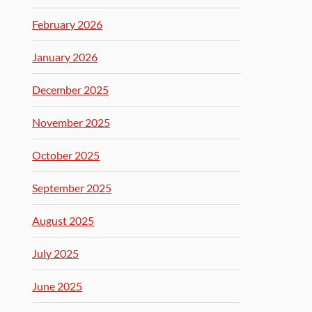
February 2026
January 2026
December 2025
November 2025
October 2025
September 2025
August 2025
July 2025
June 2025