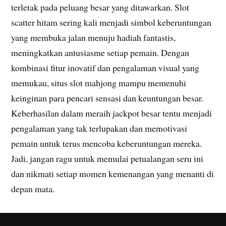
terletak pada peluang besar yang ditawarkan. Slot
scatter hitam sering kali menjadi simbol keberuntungan
yang membuka jalan menuju hadiah fantastis,
meningkatkan antusiasme setiap pemain. Dengan
kombinasi fitur inovatif dan pengalaman visual yang
memukau, situs slot mahjong mampu memenuhi
keinginan para pencari sensasi dan keuntungan besar.
Keberhasilan dalam meraih jackpot besar tentu menjadi
pengalaman yang tak terlupakan dan memotivasi
pemain untuk terus mencoba keberuntungan mereka.
Jadi, jangan ragu untuk memulai petualangan seru ini
dan nikmati setiap momen kemenangan yang menanti di
depan mata.