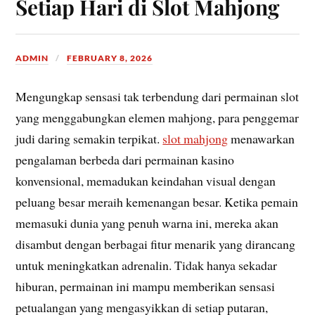
Setiap Hari di Slot Mahjong
ADMIN
FEBRUARY 8, 2026
Mengungkap sensasi tak terbendung dari permainan slot
yang menggabungkan elemen mahjong, para penggemar
judi daring semakin terpikat.
slot mahjong
menawarkan
pengalaman berbeda dari permainan kasino
konvensional, memadukan keindahan visual dengan
peluang besar meraih kemenangan besar. Ketika pemain
memasuki dunia yang penuh warna ini, mereka akan
disambut dengan berbagai fitur menarik yang dirancang
untuk meningkatkan adrenalin. Tidak hanya sekadar
hiburan, permainan ini mampu memberikan sensasi
petualangan yang mengasyikkan di setiap putaran,