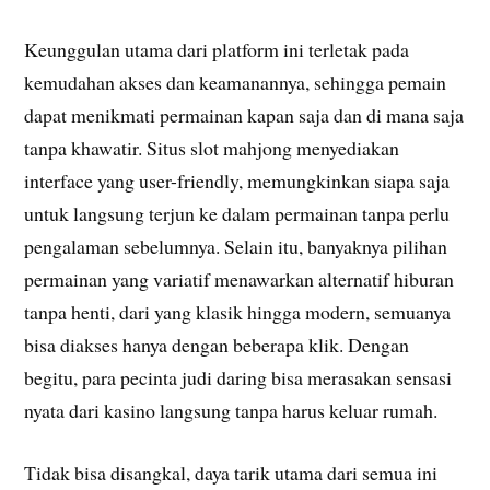
Keunggulan utama dari platform ini terletak pada
kemudahan akses dan keamanannya, sehingga pemain
dapat menikmati permainan kapan saja dan di mana saja
tanpa khawatir. Situs slot mahjong menyediakan
interface yang user-friendly, memungkinkan siapa saja
untuk langsung terjun ke dalam permainan tanpa perlu
pengalaman sebelumnya. Selain itu, banyaknya pilihan
permainan yang variatif menawarkan alternatif hiburan
tanpa henti, dari yang klasik hingga modern, semuanya
bisa diakses hanya dengan beberapa klik. Dengan
begitu, para pecinta judi daring bisa merasakan sensasi
nyata dari kasino langsung tanpa harus keluar rumah.
Tidak bisa disangkal, daya tarik utama dari semua ini