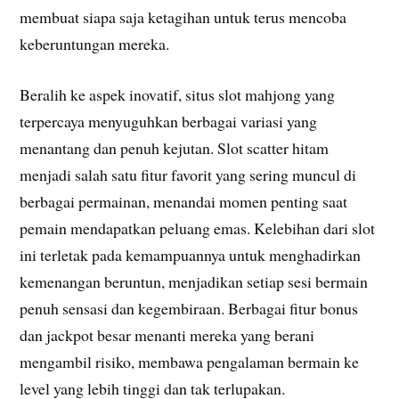
membuat siapa saja ketagihan untuk terus mencoba
keberuntungan mereka.
Beralih ke aspek inovatif, situs slot mahjong yang
terpercaya menyuguhkan berbagai variasi yang
menantang dan penuh kejutan. Slot scatter hitam
menjadi salah satu fitur favorit yang sering muncul di
berbagai permainan, menandai momen penting saat
pemain mendapatkan peluang emas. Kelebihan dari slot
ini terletak pada kemampuannya untuk menghadirkan
kemenangan beruntun, menjadikan setiap sesi bermain
penuh sensasi dan kegembiraan. Berbagai fitur bonus
dan jackpot besar menanti mereka yang berani
mengambil risiko, membawa pengalaman bermain ke
level yang lebih tinggi dan tak terlupakan.