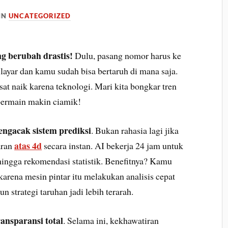
IN
UNCATEGORIZED
g berubah drastis!
Dulu, pasang nomor harus ke
layar dan kamu sudah bisa bertaruh di mana saja.
at naik karena teknologi. Mari kita bongkar tren
bermain makin ciamik!
engacak sistem prediksi
. Bukan rahasia lagi jika
atas 4d
aran
secara instan. AI bekerja 24 jam untuk
, hingga rekomendasi statistik. Benefitnya? Kamu
arena mesin pintar itu melakukan analisis cepat
n strategi taruhan jadi lebih terarah.
ansparansi total
. Selama ini, kekhawatiran