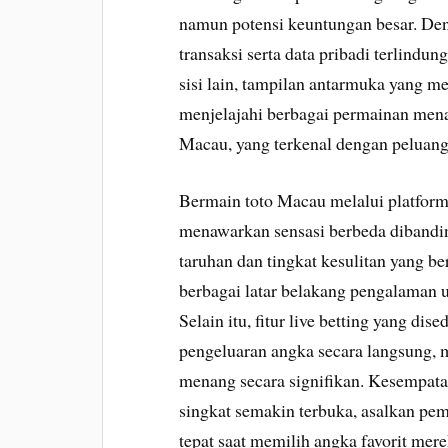
namun potensi keuntungan besar. Deng
transaksi serta data pribadi terlind
sisi lain, tampilan antarmuka yang 
menjelajahi berbagai permainan menar
Macau, yang terkenal dengan peluang
Bermain toto Macau melalui platfor
menawarkan sensasi berbeda dibandin
taruhan dan tingkat kesulitan yang 
berbagai latar belakang pengalaman u
Selain itu, fitur live betting yang 
pengeluaran angka secara langsung,
menang secara signifikan. Kesempa
singkat semakin terbuka, asalkan pe
tepat saat memilih angka favorit mere