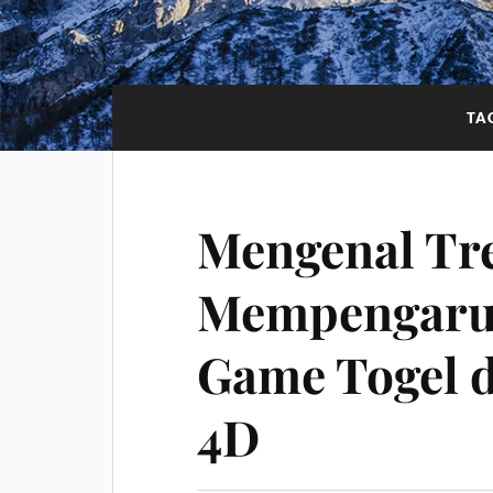
TA
Mengenal Tre
Mempengaruh
Game Togel 
4D