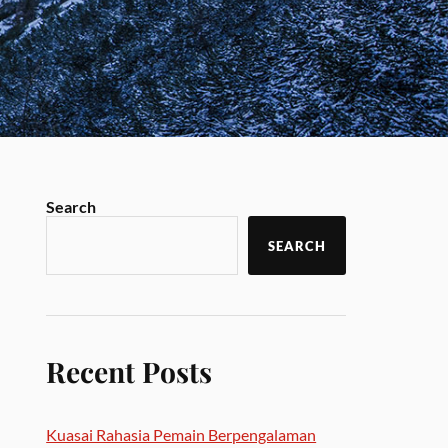
Search
SEARCH
Recent Posts
Kuasai Rahasia Pemain Berpengalaman