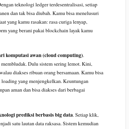
ngan teknologi ledger terdesentralisasi, setiap
anen dan tak bisa diubah. Kamu bisa menelusuri
faat yang kamu rasakan: rasa curiga lenyap,
orm yang berani pakai blockchain layak kamu
ari komputasi awan (cloud computing)
.
membludak. Dulu sistem sering lemot. Kini,
walau diakses ribuan orang bersamaan. Kamu bisa
a loading yang menjengkelkan. Keuntungan
mpan aman dan bisa diakses dari berbagai
knologi prediksi berbasis big data
. Setiap klik,
jadi satu lautan data raksasa. Sistem kemudian