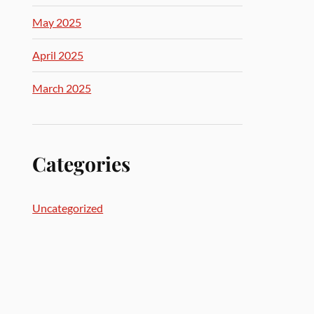
May 2025
April 2025
March 2025
Categories
Uncategorized