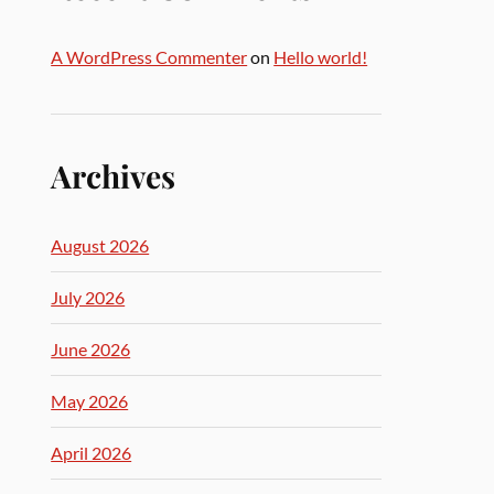
A WordPress Commenter
on
Hello world!
Archives
August 2026
July 2026
June 2026
May 2026
April 2026