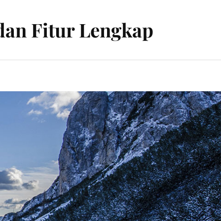
dan Fitur Lengkap