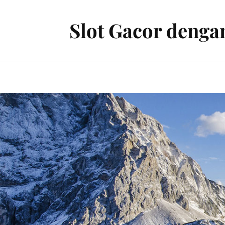
Slot Gacor denga