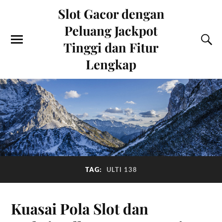
Slot Gacor dengan
Peluang Jackpot
Tinggi dan Fitur
Lengkap
TAG:
ULTI 138
Kuasai Pola Slot dan