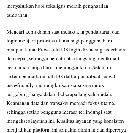
menyalurkan hobi sekaligus meraih penghasilan
tambahan.
Mencari kemudahan saat melakukan pendaftaran dan
login menjadi prioritas utama bagi pengguna baru
maupun lama. Proses ulti138 login dirancang sederhana
dan cepat, sehingga pemain bisa langsung menikmati
permainan tanpa harus menunggu lama. Selain itu,
sistem pendaftaran ulti138 daftar pun dibuat sangat
user-friendly, memungkinkan siapa saja untuk
bergabung hanya dalam beberapa langkah mudah.
Keamanan data dan transaksi menjadi fokus utama,
sehingga setiap pengguna merasa terlindungi saat
mengakses layanan ini. Kualitas layanan yang konsisten
menjadikan platform ini semakin diminati dan dipercaya