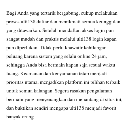
Bagi Anda yang tertarik bergabung, cukup melakukan
proses ulti138 daftar dan menikmati semua keunggulan
yang ditawarkan. Setelah mendaftar, akses login pun
sangat mudah dan praktis melalui ulti138 login kapan
pun diperlukan. Tidak perlu khawatir kehilangan
peluang karena sistem yang selalu online 24 jam,
sehingga Anda bisa bermain kapan saja sesuai waktu
luang. Keamanan dan kenyamanan tetap menjadi
prioritas utama, menjadikan platform ini pilihan terbaik
untuk semua kalangan. Segera rasakan pengalaman
bermain yang menyenangkan dan menantang di situs ini,
dan buktikan sendiri mengapa ulti138 menjadi favorit
banyak orang.