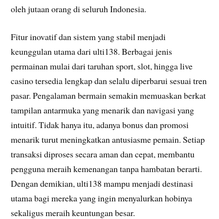
oleh jutaan orang di seluruh Indonesia.
Fitur inovatif dan sistem yang stabil menjadi
keunggulan utama dari ulti138. Berbagai jenis
permainan mulai dari taruhan sport, slot, hingga live
casino tersedia lengkap dan selalu diperbarui sesuai tren
pasar. Pengalaman bermain semakin memuaskan berkat
tampilan antarmuka yang menarik dan navigasi yang
intuitif. Tidak hanya itu, adanya bonus dan promosi
menarik turut meningkatkan antusiasme pemain. Setiap
transaksi diproses secara aman dan cepat, membantu
pengguna meraih kemenangan tanpa hambatan berarti.
Dengan demikian, ulti138 mampu menjadi destinasi
utama bagi mereka yang ingin menyalurkan hobinya
sekaligus meraih keuntungan besar.