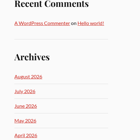
Recent Comments
A WordPress Commenter
on
Hello world!
Archives
August 2026
July 2026
June 2026
May 2026
April 2026