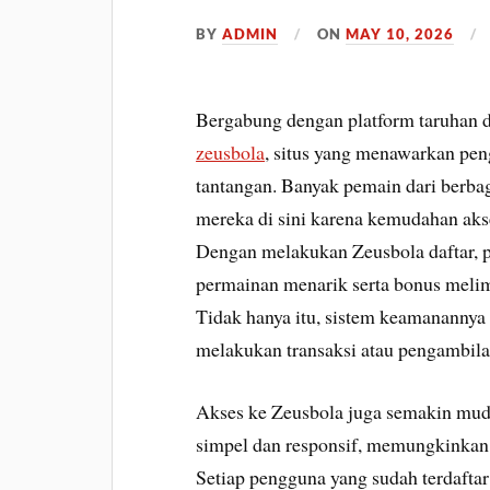
BY
ADMIN
ON
MAY 10, 2026
Bergabung dengan platform taruhan d
zeusbola
, situs yang menawarkan pe
tantangan. Banyak pemain dari berba
mereka di sini karena kemudahan akse
Dengan melakukan Zeusbola daftar, 
permainan menarik serta bonus meli
Tidak hanya itu, sistem keamananny
melakukan transaksi atau pengambil
Akses ke Zeusbola juga semakin muda
simpel dan responsif, memungkinkan 
Setiap pengguna yang sudah terdaftar