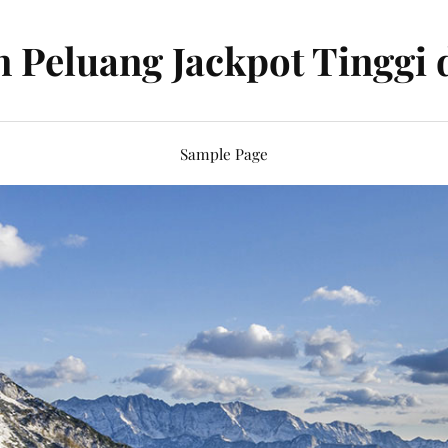
n Peluang Jackpot Tinggi 
Sample Page