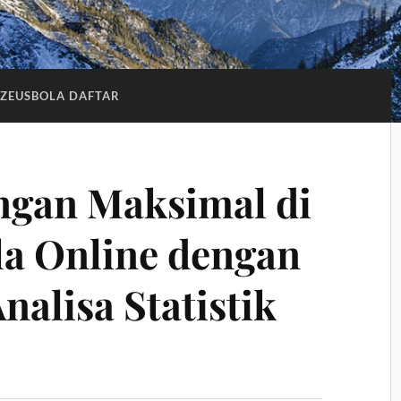
ZEUSBOLA DAFTAR
ngan Maksimal di
ola Online dengan
alisa Statistik