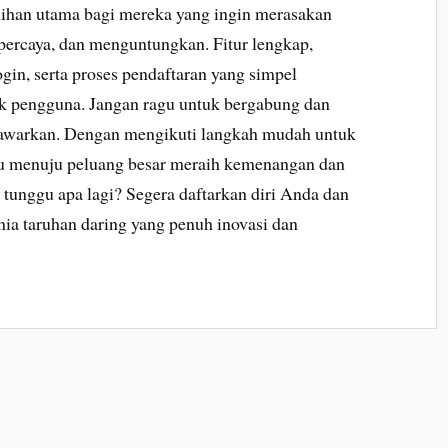
lihan utama bagi mereka yang ingin merasakan
rpercaya, dan menguntungkan. Fitur lengkap,
in, serta proses pendaftaran yang simpel
yak pengguna. Jangan ragu untuk bergabung dan
itawarkan. Dengan mengikuti langkah mudah untuk
u menuju peluang besar meraih kemenangan dan
, tunggu apa lagi? Segera daftarkan diri Anda dan
unia taruhan daring yang penuh inovasi dan