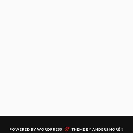
&
POWERED BY
WORDPRESS
THEME BY
ANDERS NORÉN