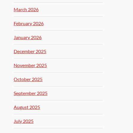
March 2026
February 2026
January 2026
December 2025
November 2025
October 2025
September 2025
August 2025
July 2025