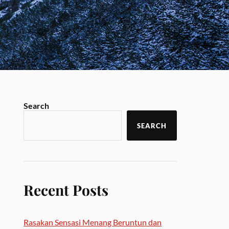
Search
SEARCH
Recent Posts
Rasakan Sensasi Menang Beruntun dan