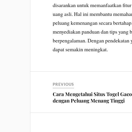
disarankan untuk memanfaatkan fitur
uang asli. Hal ini membantu memah
peluang kemenangan secara bertahap. 
menyediakan panduan dan tips yang 
berpengalaman. Dengan pendekatan y
dapat semakin meningkat.
PREVIOUS
Cara Mengetahui Situs Togel Gaco
dengan Peluang Menang Tinggi