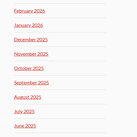
February 2026
January 2026
December 2025
November 2025
October 2025
September 2025
August 2025
July 2025
June 2025