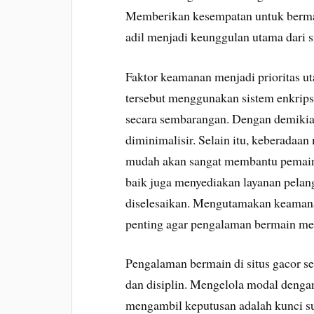
Memberikan kesempatan untuk bermai
adil menjadi keunggulan utama dari si
Faktor keamanan menjadi prioritas ut
tersebut menggunakan sistem enkrips
secara sembarangan. Dengan demikian
diminimalisir. Selain itu, keberadaan
mudah akan sangat membantu pemain 
baik juga menyediakan layanan pelang
diselesaikan. Mengutamakan keamana
penting agar pengalaman bermain men
Pengalaman bermain di situs gacor s
dan disiplin. Mengelola modal dengan
mengambil keputusan adalah kunci su