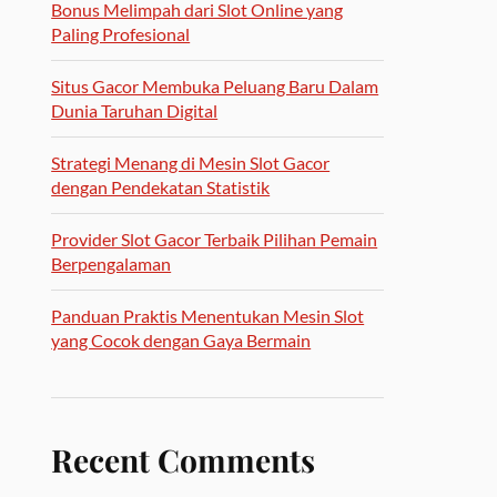
Bonus Melimpah dari Slot Online yang
Paling Profesional
Situs Gacor Membuka Peluang Baru Dalam
Dunia Taruhan Digital
Strategi Menang di Mesin Slot Gacor
dengan Pendekatan Statistik
Provider Slot Gacor Terbaik Pilihan Pemain
Berpengalaman
Panduan Praktis Menentukan Mesin Slot
yang Cocok dengan Gaya Bermain
Recent Comments