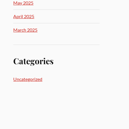
May 2025
April 2025
March 2025
Categories
Uncategorized