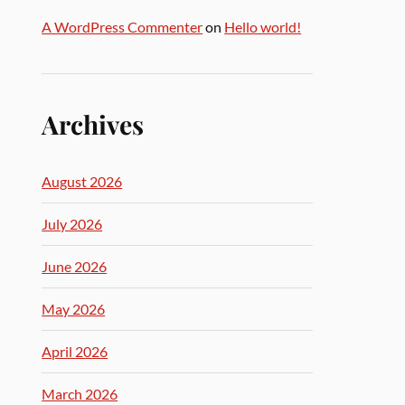
A WordPress Commenter
on
Hello world!
Archives
August 2026
July 2026
June 2026
May 2026
April 2026
March 2026