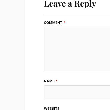
Leave a Reply
COMMENT
*
NAME
*
WEBSITE