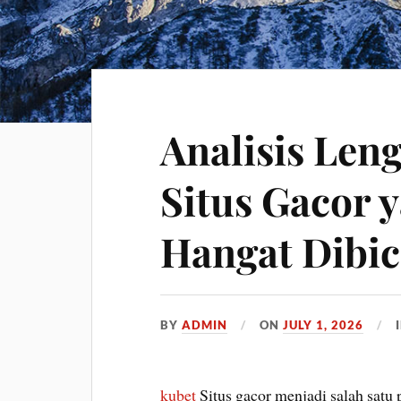
Analisis Len
Situs Gacor 
Hangat Dibi
BY
ADMIN
ON
JULY 1, 2026
kubet
Situs gacor menjadi salah satu 