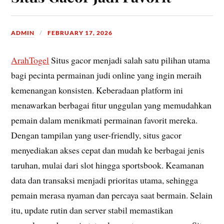
ADMIN
FEBRUARY 17, 2026
ArahTogel
Situs gacor menjadi salah satu pilihan utama
bagi pecinta permainan judi online yang ingin meraih
kemenangan konsisten. Keberadaan platform ini
menawarkan berbagai fitur unggulan yang memudahkan
pemain dalam menikmati permainan favorit mereka.
Dengan tampilan yang user-friendly, situs gacor
menyediakan akses cepat dan mudah ke berbagai jenis
taruhan, mulai dari slot hingga sportsbook. Keamanan
data dan transaksi menjadi prioritas utama, sehingga
pemain merasa nyaman dan percaya saat bermain. Selain
itu, update rutin dan server stabil memastikan