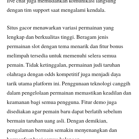
live chat juga memudahkan komunikasi langsung
dengan tim support saat mengalami kendala.
Situs gacor menawarkan variasi permainan yang
lengkap dan berkualitas tinggi. Beragam jenis
permainan slot dengan tema menarik dan fitur bonus
melimpah tersedia untuk memenuhi selera semua
pemain. Tidak ketinggalan, permainan judi taruhan
olahraga dengan odds kompetitif juga menjadi daya
tarik utama platform ini. Penggunaan teknologi canggih
dalam pengelolaan permainan memastikan keadilan dan
keamanan bagi semua pengguna. Fitur demo juga
disediakan agar pemain baru dapat berlatih sebelum
bermain taruhan uang asli. Dengan demikian,
pengalaman bermain semakin menyenangkan dan
bermanfaat bagi semua kalangan.