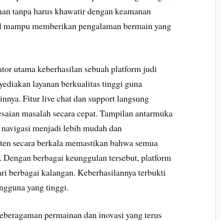
nan tanpa harus khawatir dengan keamanan
nal mampu memberikan pengalaman bermain yang
or utama keberhasilan sebuah platform judi
ediakan layanan berkualitas tinggi guna
nya. Fitur live chat dan support langsung
aian masalah secara cepat. Tampilan antarmuka
 navigasi menjadi lebih mudah dan
nten secara berkala memastikan bahwa semua
. Dengan berbagai keunggulan tersebut, platform
i berbagai kalangan. Keberhasilannya terbukti
engguna yang tinggi.
 keberagaman permainan dan inovasi yang terus