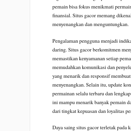
pemain bisa fokus menikmati permai
finansial. Situs gacor memang dike
menyenangkan dan menguntungkan.
Pengalaman pengguna menjadi indikat
daring. Situs gacor berkomitmen meny
memastikan kenyamanan setiap pemain
memudahkan komunikasi dan penyeles
yang menarik dan responsif membuat
menyenangkan. Selain itu, update ko
permainan selalu terbaru dan lengkap
ini mampu menarik banyak pemain dar
dari tingkat kepuasan dan loyalitas p
Daya saing situs gacor terletak pada