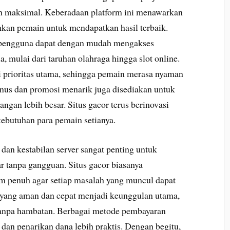
n maksimal. Keberadaan platform ini menawarkan
kan pemain untuk mendapatkan hasil terbaik.
, pengguna dapat dengan mudah mengakses
a, mulai dari taruhan olahraga hingga slot online.
 prioritas utama, sehingga pemain merasa nyaman
nus dan promosi menarik juga disediakan untuk
gan lebih besar. Situs gacor terus berinovasi
kebutuhan para pemain setianya.
n dan kestabilan server sangat penting untuk
r tanpa gangguan. Situs gacor biasanya
m penuh agar setiap masalah yang muncul dapat
 yang aman dan cepat menjadi keunggulan utama,
anpa hambatan. Berbagai metode pembayaran
t dan penarikan dana lebih praktis. Dengan begitu,