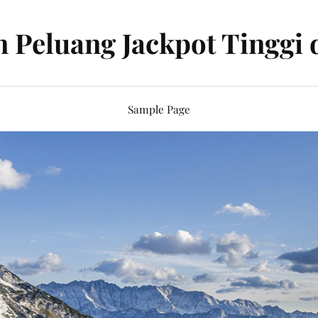
n Peluang Jackpot Tinggi 
Sample Page