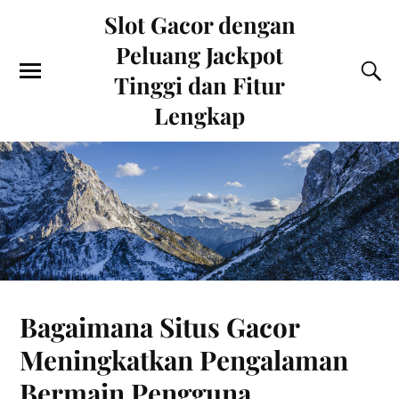
Slot Gacor dengan
Peluang Jackpot
Tinggi dan Fitur
Lengkap
Bagaimana Situs Gacor
Meningkatkan Pengalaman
Bermain Pengguna