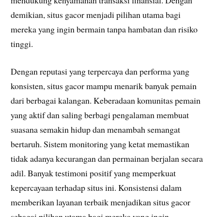
demikian, situs gacor menjadi pilihan utama bagi
mereka yang ingin bermain tanpa hambatan dan risiko
tinggi.
Dengan reputasi yang terpercaya dan performa yang
konsisten, situs gacor mampu menarik banyak pemain
dari berbagai kalangan. Keberadaan komunitas pemain
yang aktif dan saling berbagi pengalaman membuat
suasana semakin hidup dan menambah semangat
bertaruh. Sistem monitoring yang ketat memastikan
tidak adanya kecurangan dan permainan berjalan secara
adil. Banyak testimoni positif yang memperkuat
kepercayaan terhadap situs ini. Konsistensi dalam
memberikan layanan terbaik menjadikan situs gacor
sebagai pilihan utama bagi mereka yang ingin