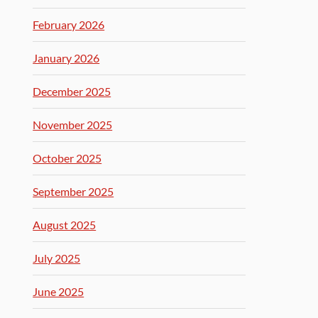
February 2026
January 2026
December 2025
November 2025
October 2025
September 2025
August 2025
July 2025
June 2025