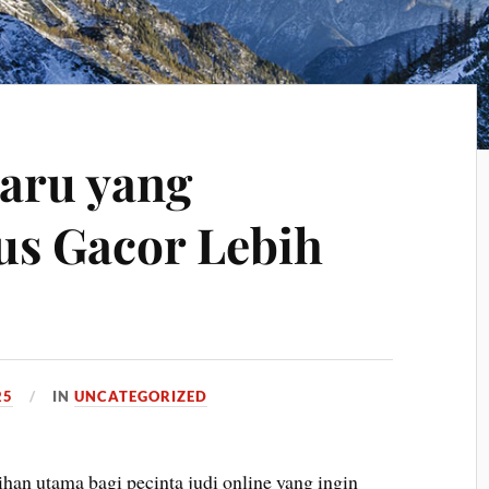
Baru yang
us Gacor Lebih
25
IN
UNCATEGORIZED
ihan utama bagi pecinta judi online yang ingin