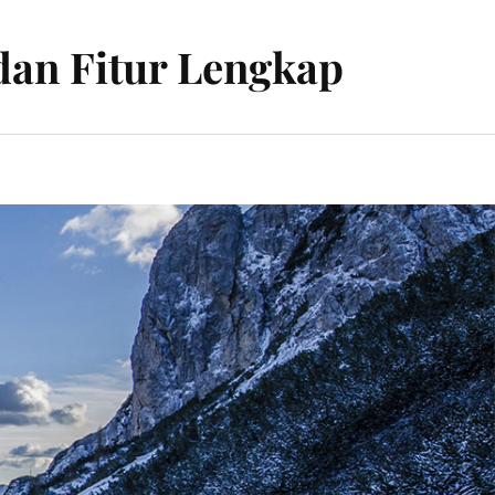
dan Fitur Lengkap