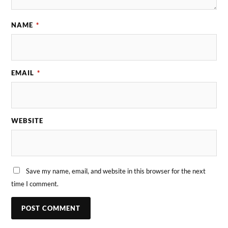
NAME
*
EMAIL
*
WEBSITE
Save my name, email, and website in this browser for the next
time I comment.