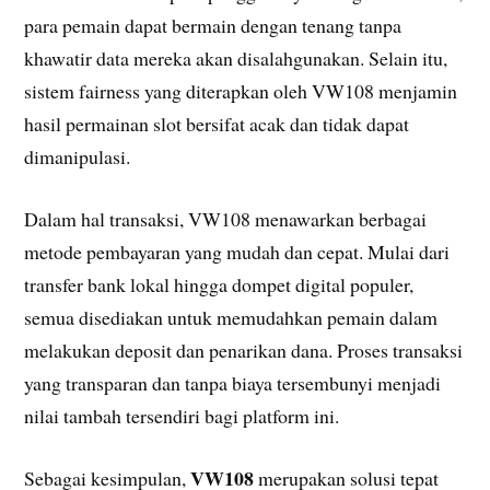
para pemain dapat bermain dengan tenang tanpa
khawatir data mereka akan disalahgunakan. Selain itu,
sistem fairness yang diterapkan oleh VW108 menjamin
hasil permainan slot bersifat acak dan tidak dapat
dimanipulasi.
Dalam hal transaksi, VW108 menawarkan berbagai
metode pembayaran yang mudah dan cepat. Mulai dari
transfer bank lokal hingga dompet digital populer,
semua disediakan untuk memudahkan pemain dalam
melakukan deposit dan penarikan dana. Proses transaksi
yang transparan dan tanpa biaya tersembunyi menjadi
nilai tambah tersendiri bagi platform ini.
VW108
Sebagai kesimpulan,
merupakan solusi tepat