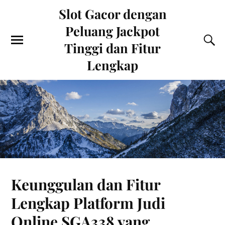
Slot Gacor dengan
Peluang Jackpot
Tinggi dan Fitur
Lengkap
Keunggulan dan Fitur
Lengkap Platform Judi
Online SGA338 yang