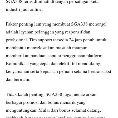
SGA338 terus diminati di tengah persaingan ketat
industri judi online.
Faktor penting lain yang membuat SGA338 menonjol
adalah layanan pelanggan yang responsif dan
profesional. Tim support tersedia 24 jam penuh untuk
membantu menyelesaikan masalah maupun
memberikan panduan seputar penggunaan platform.
Komunikasi yang cepat dan efektif ini mendukung
kenyamanan serta kepuasan pemain selama bertransaksi
dan bermain.
Tidak kalah penting, SGA338 juga menawarkan
berbagai promosi dan bonus menarik yang
menguntungkan. Mulai dari bonus selamat datang,
cashback, hingga program loyalitas, semua dirancang