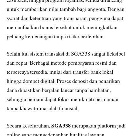
untuk memberikan nilai tambah bagi anggota. Dengan
syarat dan ketentuan yang transparan, pengguna dapat
memanfaatkan bonus tersebut untuk meningkatkan
peluang kemenangan tanpa risiko berlebihan.
Selain itu, sistem transaksi di SGA338 sangat fleksibel
dan cepat. Berbagai metode pembayaran resmi dan
terpercaya tersedia, mulai dari transfer bank lokal
hingga dompet digital. Proses deposit dan penarikan
dana dipastikan berjalan lancar tanpa hambatan,
sehingga pemain dapat fokus menikmati permainan
tanpa khawatir masalah finansial.
SGA338
Secara keseluruhan,
merupakan platform judi
online yang mengedepankan kualitas layanan,