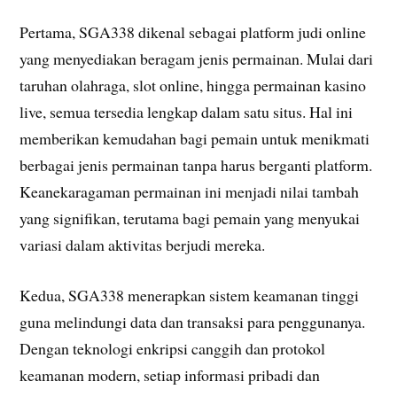
Pertama, SGA338 dikenal sebagai platform judi online
yang menyediakan beragam jenis permainan. Mulai dari
taruhan olahraga, slot online, hingga permainan kasino
live, semua tersedia lengkap dalam satu situs. Hal ini
memberikan kemudahan bagi pemain untuk menikmati
berbagai jenis permainan tanpa harus berganti platform.
Keanekaragaman permainan ini menjadi nilai tambah
yang signifikan, terutama bagi pemain yang menyukai
variasi dalam aktivitas berjudi mereka.
Kedua, SGA338 menerapkan sistem keamanan tinggi
guna melindungi data dan transaksi para penggunanya.
Dengan teknologi enkripsi canggih dan protokol
keamanan modern, setiap informasi pribadi dan