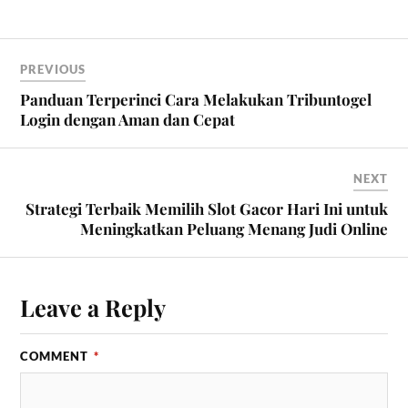
PREVIOUS
Panduan Terperinci Cara Melakukan Tribuntogel
Login dengan Aman dan Cepat
NEXT
Strategi Terbaik Memilih Slot Gacor Hari Ini untuk
Meningkatkan Peluang Menang Judi Online
Leave a Reply
COMMENT
*