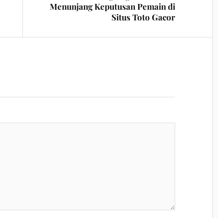
Menunjang Keputusan Pemain di
Situs Toto Gacor