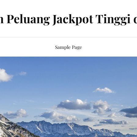
n Peluang Jackpot Tinggi 
Sample Page