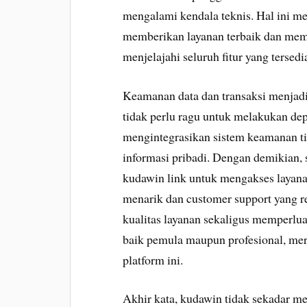
mengalami kendala teknis. Hal ini m
memberikan layanan terbaik dan me
menjelajahi seluruh fitur yang tersedi
Keamanan data dan transaksi menjadi
tidak perlu ragu untuk melakukan dep
mengintegrasikan sistem keamanan ti
informasi pribadi. Dengan demikian,
kudawin link untuk mengakses layana
menarik dan customer support yang r
kualitas layanan sekaligus memperlua
baik pemula maupun profesional, me
platform ini.
Akhir kata, kudawin tidak sekadar 