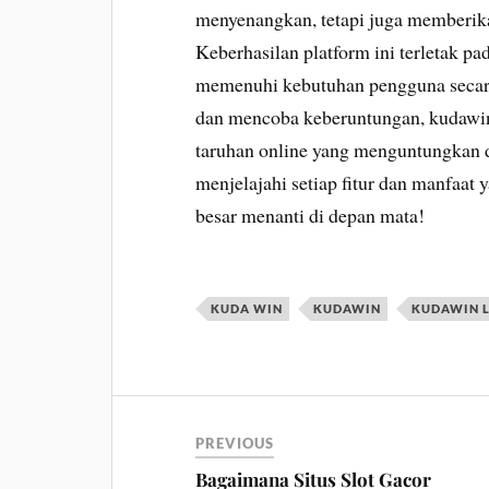
menyenangkan, tetapi juga memberik
Keberhasilan platform ini terletak p
memenuhi kebutuhan pengguna secara 
dan mencoba keberuntungan, kudawin
taruhan online yang menguntungkan d
menjelajahi setiap fitur dan manfaat
besar menanti di depan mata!
KUDA WIN
KUDAWIN
KUDAWIN 
PREVIOUS
Bagaimana Situs Slot Gacor