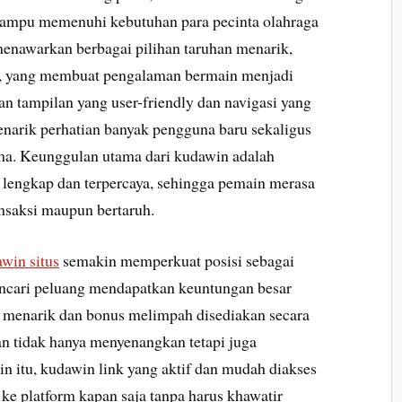
 mampu memenuhi kebutuhan para pecinta olahraga
 menawarkan berbagai pilihan taruhan menarik,
ts, yang membuat pengalaman bermain menjadi
n tampilan yang user-friendly dan navigasi yang
rik perhatian banyak pengguna baru sekaligus
ma. Keunggulan utama dari kudawin adalah
engkap dan terpercaya, sehingga pemain merasa
nsaksi maupun bertaruh.
win situs
semakin memperkuat posisi sebagai
encari peluang mendapatkan keuntungan besar
ur menarik dan bonus melimpah disediakan secara
han tidak hanya menyenangkan tetapi juga
in itu, kudawin link yang aktif dan mudah diakses
 platform kapan saja tanpa harus khawatir