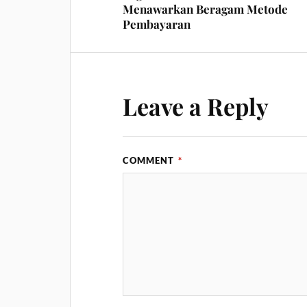
Menawarkan Beragam Metode
Pembayaran
Leave a Reply
COMMENT
*