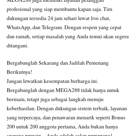
profesional yang siap membantu kapan saja. Tim
dukungan tersedia 24 jam sehari lewat live chat,
WhatsApp, dan Telegram. Dengan respon yang cepat
dan ramah, setiap masalah yang Anda temui akan segera
ditangani.
Bergabunglah Sekarang dan Jadilah Pemenang
Berikutnya!
Jangan lewatkan kesempatan berharga ini.
Bergabunglah dengan MEGA288 tidak hanya untuk
bermain, tetapi juga sebagai langkah menuju
keberhasilan. Dengan dukungan sistem terbaik, layanan
yang terpercaya, dan penawaran menarik seperti Bonus
200 untuk 200 anggota pertama, Anda bukan hanya
seorang pemain—Anda adalah calon pemenang!