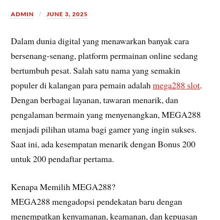
ADMIN
JUNE 3, 2025
Dalam dunia digital yang menawarkan banyak cara
bersenang-senang, platform permainan online sedang
bertumbuh pesat. Salah satu nama yang semakin
populer di kalangan para pemain adalah
mega288 slot
.
Dengan berbagai layanan, tawaran menarik, dan
pengalaman bermain yang menyenangkan, MEGA288
menjadi pilihan utama bagi gamer yang ingin sukses.
Saat ini, ada kesempatan menarik dengan Bonus 200
untuk 200 pendaftar pertama.
Kenapa Memilih MEGA288?
MEGA288 mengadopsi pendekatan baru dengan
menempatkan kenyamanan, keamanan, dan kepuasan