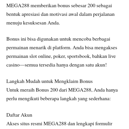
MEGA288 memberikan bonus sebesar 200 sebagai
bentuk apresiasi dan motivasi awal dalam perjalanan
menuju kesuksesan Anda.
Bonus ini bisa digunakan untuk mencoba berbagai
permainan menarik di platform. Anda bisa mengakses
permainan slot online, poker, sportsbook, bahkan live
casino—semua tersedia hanya dengan satu akun!
Langkah Mudah untuk Mengklaim Bonus
Untuk meraih Bonus 200 dari MEGA288, Anda hanya
perlu mengikuti beberapa langkah yang sederhana:
Daftar Akun
Akses situs resmi MEGA288 dan lengkapi formulir