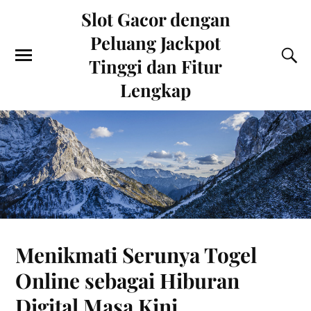
Slot Gacor dengan
Peluang Jackpot
Tinggi dan Fitur
Lengkap
Menikmati Serunya Togel
Online sebagai Hiburan
Digital Masa Kini