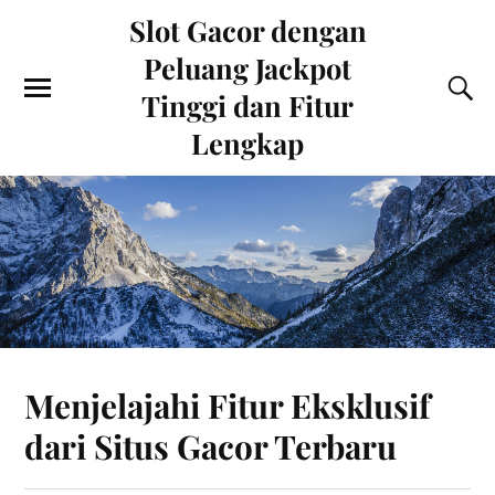
Slot Gacor dengan
Peluang Jackpot
Tinggi dan Fitur
Lengkap
Menjelajahi Fitur Eksklusif
dari Situs Gacor Terbaru