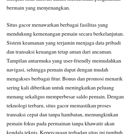
bermain yang menyenangkan.
Situs gacor menawarkan berbagai fasilitas yang
mendukung kemenangan pemain secara berkelanjutan.
Sistem keamanan yang terjamin menjaga data pribadi
dan transaksi keuangan tetap aman dari ancaman.
Tampilan antarmuka yang user-friendly memudahkan
navigasi, sehingga pemain dapat dengan mudah
mengakses berbagai fitur. Bonus dan promosi menarik
sering kali diberikan untuk meningkatkan peluang
menang sekaligus memperbesar saldo pemain. Dengan
teknologi terbaru, situs gacor memastikan proses
transaksi cepat dan tanpa hambatan, memungkinkan
pemain fokus pada permainan tanpa khawatir akan
kendala teknis. Kepercayaan terhadap situs ini tumbuh