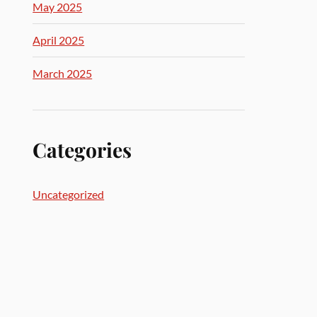
May 2025
April 2025
March 2025
Categories
Uncategorized