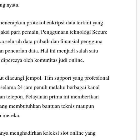
ng nyata.
nerapkan protokol enkripsi data terkini yang
aksi para pemain. Penggunaan teknologi Secure
 seluruh data pribadi dan finansial pengguna
n pencurian data. Hal ini menjadi salah satu
ipercaya oleh komunitas judi online.
t diacungi jempol. Tim support yang profesional
selama 24 jam penuh melalui berbagai kanal
 dan telepon. Pelayanan prima ini memberikan
ang membutuhkan bantuan teknis maupun
n mereka.
nya menghadirkan koleksi slot online yang