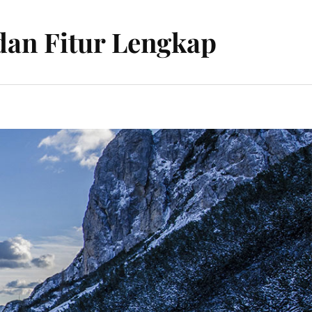
dan Fitur Lengkap