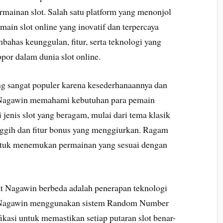
rmainan slot. Salah satu platform yang menonjol
in slot online yang inovatif dan terpercaya
mbahas keunggulan, fitur, serta teknologi yang
por dalam dunia slot online.
g sangat populer karena kesederhanaannya dan
 Nagawin memahami kebutuhan para pemain
enis slot yang beragam, mulai dari tema klasik
nggih dan fitur bonus yang menggiurkan. Ragam
ntuk menemukan permainan yang sesuai dengan
t Nagawin berbeda adalah penerapan teknologi
. Nagawin menggunakan sistem Random Number
ikasi untuk memastikan setiap putaran slot benar-