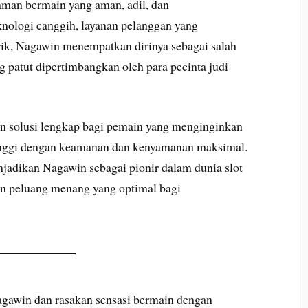
laman bermain yang aman, adil, dan
ologi canggih, layanan pelanggan yang
arik, Nagawin menempatkan dirinya sebagai salah
ng patut dipertimbangkan oleh para pecinta judi
 solusi lengkap bagi pemain yang menginginkan
tinggi dengan keamanan dan kenyamanan maksimal.
jadikan Nagawin sebagai pionir dalam dunia slot
an peluang menang yang optimal bagi
agawin dan rasakan sensasi bermain dengan