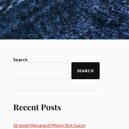
Search
SEARCH
Recent Posts
Strategi Menang di Mesin Slot Gacor