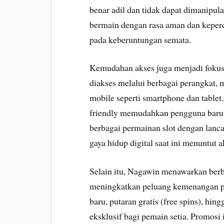
benar adil dan tidak dapat dimanipul
bermain dengan rasa aman dan keper
pada keberuntungan semata.
Kemudahan akses juga menjadi fokus 
diakses melalui berbagai perangkat, 
mobile seperti smartphone dan tablet
friendly memudahkan pengguna baru
berbagai permainan slot dengan lanca
gaya hidup digital saat ini menuntut 
Selain itu, Nagawin menawarkan ber
meningkatkan peluang kemenangan pe
baru, putaran gratis (free spins), hi
eksklusif bagi pemain setia. Promosi 