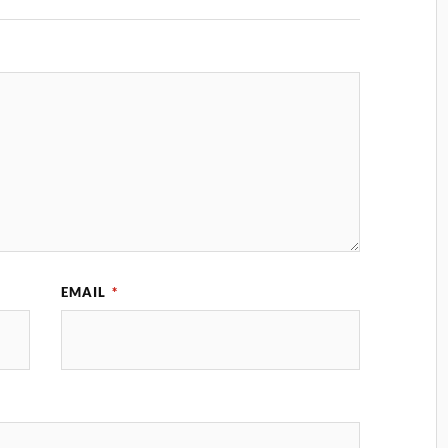
EMAIL
*