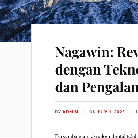
Nagawin: Rev
dengan Tekn
dan Pengala
BY
ADMIN
ON
JULY 1, 2025
Perkembangan teknologi digital tela