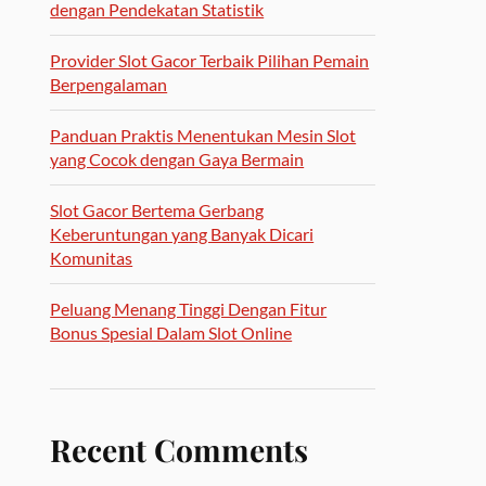
dengan Pendekatan Statistik
Provider Slot Gacor Terbaik Pilihan Pemain
Berpengalaman
Panduan Praktis Menentukan Mesin Slot
yang Cocok dengan Gaya Bermain
Slot Gacor Bertema Gerbang
Keberuntungan yang Banyak Dicari
Komunitas
Peluang Menang Tinggi Dengan Fitur
Bonus Spesial Dalam Slot Online
Recent Comments