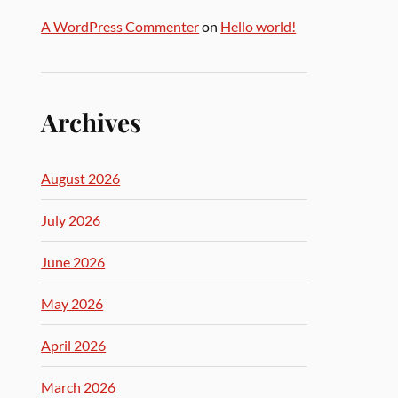
A WordPress Commenter
on
Hello world!
Archives
August 2026
July 2026
June 2026
May 2026
April 2026
March 2026