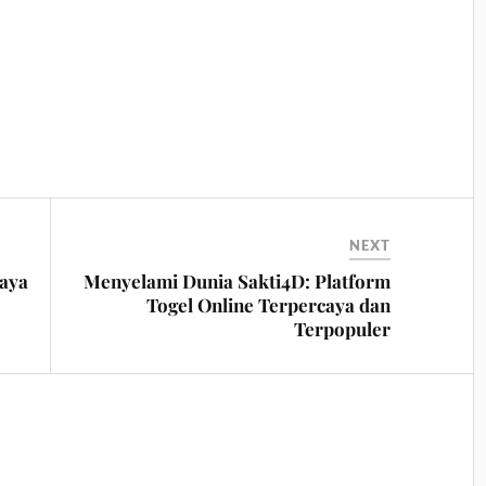
NEXT
caya
Menyelami Dunia Sakti4D: Platform
Togel Online Terpercaya dan
Terpopuler