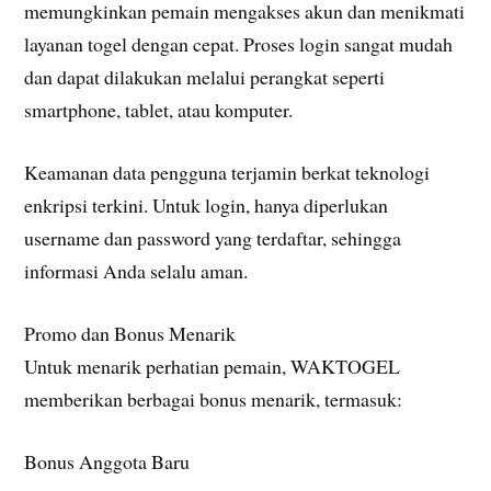
memungkinkan pemain mengakses akun dan menikmati
layanan togel dengan cepat. Proses login sangat mudah
dan dapat dilakukan melalui perangkat seperti
smartphone, tablet, atau komputer.
Keamanan data pengguna terjamin berkat teknologi
enkripsi terkini. Untuk login, hanya diperlukan
username dan password yang terdaftar, sehingga
informasi Anda selalu aman.
Promo dan Bonus Menarik
Untuk menarik perhatian pemain, WAKTOGEL
memberikan berbagai bonus menarik, termasuk:
Bonus Anggota Baru