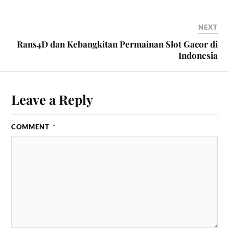
NEXT
Rans4D dan Kebangkitan Permainan Slot Gacor di
Indonesia
Leave a Reply
COMMENT
*