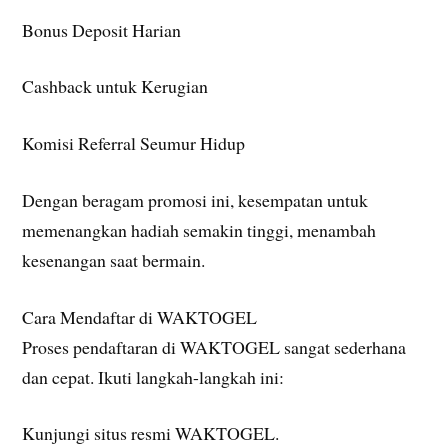
Bonus Deposit Harian
Cashback untuk Kerugian
Komisi Referral Seumur Hidup
Dengan beragam promosi ini, kesempatan untuk
memenangkan hadiah semakin tinggi, menambah
kesenangan saat bermain.
Cara Mendaftar di WAKTOGEL
Proses pendaftaran di WAKTOGEL sangat sederhana
dan cepat. Ikuti langkah-langkah ini:
Kunjungi situs resmi WAKTOGEL.