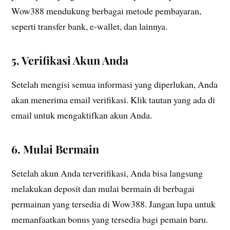
Wow388 mendukung berbagai metode pembayaran,
seperti transfer bank, e-wallet, dan lainnya.
5. Verifikasi Akun Anda
Setelah mengisi semua informasi yang diperlukan, Anda
akan menerima email verifikasi. Klik tautan yang ada di
email untuk mengaktifkan akun Anda.
6. Mulai Bermain
Setelah akun Anda terverifikasi, Anda bisa langsung
melakukan deposit dan mulai bermain di berbagai
permainan yang tersedia di Wow388. Jangan lupa untuk
memanfaatkan bonus yang tersedia bagi pemain baru.