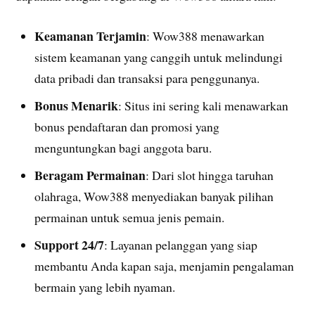
Keamanan Terjamin
: Wow388 menawarkan
sistem keamanan yang canggih untuk melindungi
data pribadi dan transaksi para penggunanya.
Bonus Menarik
: Situs ini sering kali menawarkan
bonus pendaftaran dan promosi yang
menguntungkan bagi anggota baru.
Beragam Permainan
: Dari slot hingga taruhan
olahraga, Wow388 menyediakan banyak pilihan
permainan untuk semua jenis pemain.
Support 24/7
: Layanan pelanggan yang siap
membantu Anda kapan saja, menjamin pengalaman
bermain yang lebih nyaman.