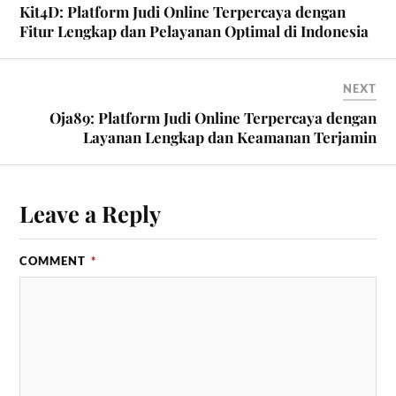
Kit4D: Platform Judi Online Terpercaya dengan
Fitur Lengkap dan Pelayanan Optimal di Indonesia
NEXT
Oja89: Platform Judi Online Terpercaya dengan
Layanan Lengkap dan Keamanan Terjamin
Leave a Reply
COMMENT
*