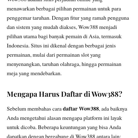
menawarkan berbagai pilihan permainan untuk para
penggemar taruhan. Dengan fitur yang ramah pengguna
dan sistem yang mudah diakses, Wow388 menjadi
pilihan utama bagi banyak pemain di Asia, termasuk
Indonesia. Situs ini dikenal dengan berbagai jenis
permainan, mulai dari permainan slot yang
menyenangkan, taruhan olahraga, hingga permainan
meja yang mendebarkan.
Mengapa Harus Daftar di Wow388?
daftar Wow388
Sebelum membahas cara
, ada baiknya
Anda mengetahui alasan mengapa platform ini layak
untuk dicoba. Beberapa keuntungan yang bisa Anda
dapatkan dengan bergabung di Wow388 antara lain: