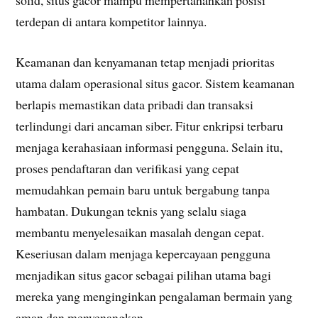
terdepan di antara kompetitor lainnya.
Keamanan dan kenyamanan tetap menjadi prioritas
utama dalam operasional situs gacor. Sistem keamanan
berlapis memastikan data pribadi dan transaksi
terlindungi dari ancaman siber. Fitur enkripsi terbaru
menjaga kerahasiaan informasi pengguna. Selain itu,
proses pendaftaran dan verifikasi yang cepat
memudahkan pemain baru untuk bergabung tanpa
hambatan. Dukungan teknis yang selalu siaga
membantu menyelesaikan masalah dengan cepat.
Keseriusan dalam menjaga kepercayaan pengguna
menjadikan situs gacor sebagai pilihan utama bagi
mereka yang menginginkan pengalaman bermain yang
aman dan menyenangkan.