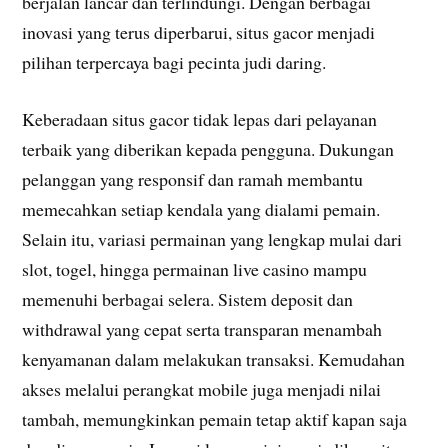
berjalan lancar dan terlindungi. Dengan berbagai
inovasi yang terus diperbarui, situs gacor menjadi
pilihan terpercaya bagi pecinta judi daring.
Keberadaan situs gacor tidak lepas dari pelayanan
terbaik yang diberikan kepada pengguna. Dukungan
pelanggan yang responsif dan ramah membantu
memecahkan setiap kendala yang dialami pemain.
Selain itu, variasi permainan yang lengkap mulai dari
slot, togel, hingga permainan live casino mampu
memenuhi berbagai selera. Sistem deposit dan
withdrawal yang cepat serta transparan menambah
kenyamanan dalam melakukan transaksi. Kemudahan
akses melalui perangkat mobile juga menjadi nilai
tambah, memungkinkan pemain tetap aktif kapan saja