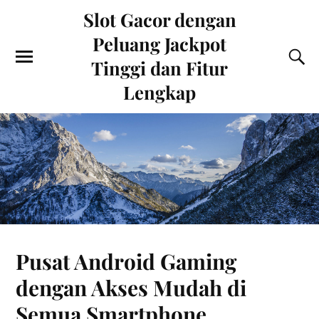
Slot Gacor dengan
Peluang Jackpot
Tinggi dan Fitur
Lengkap
Pusat Android Gaming
dengan Akses Mudah di
Semua Smartphone