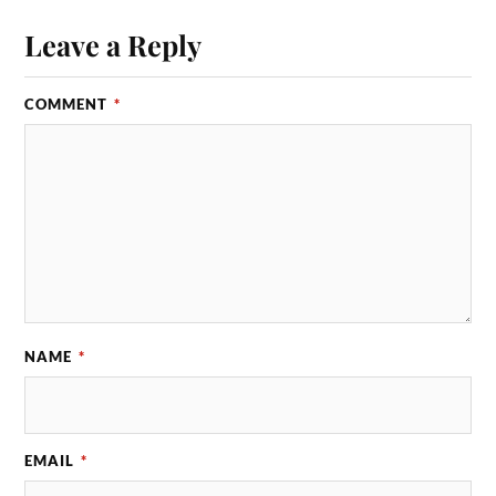
Leave a Reply
COMMENT
*
NAME
*
EMAIL
*