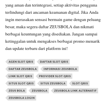
yang aman dan terintegrasi, setiap aktivitas pengguna
terlindungi dari ancaman keamanan digital. Jika Anda
ingin merasakan sensasi bermain game dengan peluang
besar, maka segera daftar ZEUSBOLA dan nikmati
berbagai keuntungan yang disediakan. Jangan sampai
ketinggalan untuk mengakses berbagai promo menarik
dan update terbaru dari platform ini!
AGEN SLOT QRIS
DAFTAR SLOT QRIS
DAFTAR ZEUSBOLA
INFORMASI ZEUSBOLA
LINK SLOT QRIS
PROVIDER SLOT QRIS
SITUS SLOT QRIS
SITUS ZEUSBOLA
SLOT QRIS
ZEUS BOLA
ZEUSBOLA
ZEUSBOLA LINK ALTERNATIF
ZEUSBOLA LOGIN