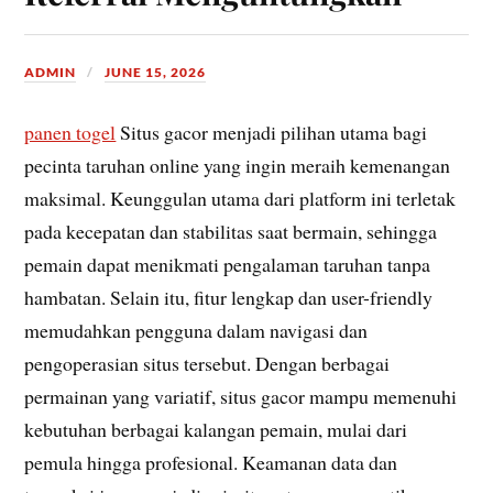
ADMIN
JUNE 15, 2026
panen togel
Situs gacor menjadi pilihan utama bagi
pecinta taruhan online yang ingin meraih kemenangan
maksimal. Keunggulan utama dari platform ini terletak
pada kecepatan dan stabilitas saat bermain, sehingga
pemain dapat menikmati pengalaman taruhan tanpa
hambatan. Selain itu, fitur lengkap dan user-friendly
memudahkan pengguna dalam navigasi dan
pengoperasian situs tersebut. Dengan berbagai
permainan yang variatif, situs gacor mampu memenuhi
kebutuhan berbagai kalangan pemain, mulai dari
pemula hingga profesional. Keamanan data dan