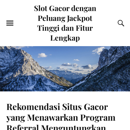
Slot Gacor dengan
Peluang Jackpot
Tinggi dan Fitur
Lengkap
Rekomendasi Situs Gacor
yang Menawarkan Program
Referral Menguntungkan