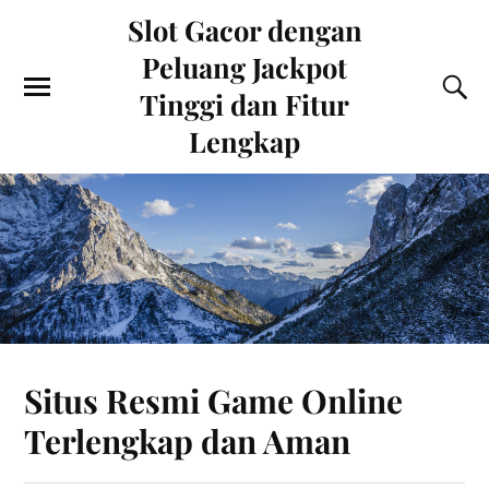
Slot Gacor dengan
Peluang Jackpot
Tinggi dan Fitur
Lengkap
Situs Resmi Game Online
Terlengkap dan Aman