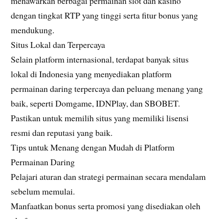
menawarkan berbagai permainan slot dan kasino
dengan tingkat RTP yang tinggi serta fitur bonus yang
mendukung.
Situs Lokal dan Terpercaya
Selain platform internasional, terdapat banyak situs
lokal di Indonesia yang menyediakan platform
permainan daring terpercaya dan peluang menang yang
baik, seperti Domgame, IDNPlay, dan SBOBET.
Pastikan untuk memilih situs yang memiliki lisensi
resmi dan reputasi yang baik.
Tips untuk Menang dengan Mudah di Platform
Permainan Daring
Pelajari aturan dan strategi permainan secara mendalam
sebelum memulai.
Manfaatkan bonus serta promosi yang disediakan oleh