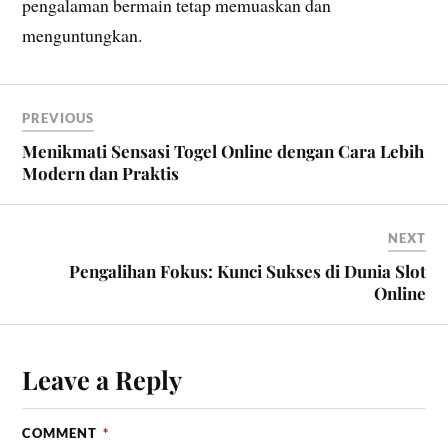
pengalaman bermain tetap memuaskan dan
menguntungkan.
PREVIOUS
Menikmati Sensasi Togel Online dengan Cara Lebih
Modern dan Praktis
NEXT
Pengalihan Fokus: Kunci Sukses di Dunia Slot
Online
Leave a Reply
COMMENT
*