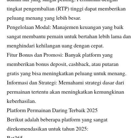
tingkat pengembalian (RTP) tinggi dapat memberikan
peluang menang yang lebih besar.
Pengelolaan Modal: Manajemen keuangan yang baik
sangat membantu pemain untuk bertahan lebih lama dan
menghindari kehilangan uang dengan cepat.
Fitur Bonus dan Promosi: Banyak platform yang
memberikan bonus deposit, cashback, atau putaran
gratis yang bisa meningkatkan peluang untuk menang.
Informasi dan Strategi: Memahami strategi dasar dari
permainan tertentu akan meningkatkan kemungkinan
keberhasilan.
Platform Permainan Daring Terbaik 2025
Berikut adalah beberapa platform yang sangat
direkomendasikan untuk tahun 2025:
Bet365