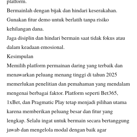
platform.
Bermainlah dengan bijak dan hindari keserakahan.
Gunakan fitur demo untuk berlatih tanpa risiko
kehilangan dana.
Jaga disiplin dan hindari bermain saat tidak fokus atau
dalam keadaan emosional.
Kesimpulan
Memilih platform permainan daring yang terbaik dan
menawarkan peluang menang tinggi di tahun 2025
memerlukan penelitian dan pemahaman yang mendalam
mengenai berbagai faktor. Platform seperti Bet365,
1xBet, dan Pragmatic Play tetap menjadi pilihan utama
karena memberikan peluang besar dan fitur yang
lengkap. Selalu ingat untuk bermain secara bertanggung
jawab dan mengelola modal dengan baik agar