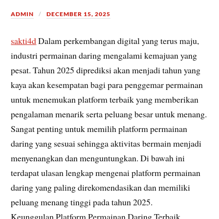
ADMIN
DECEMBER 15, 2025
sakti4d
Dalam perkembangan digital yang terus maju,
industri permainan daring mengalami kemajuan yang
pesat. Tahun 2025 diprediksi akan menjadi tahun yang
kaya akan kesempatan bagi para penggemar permainan
untuk menemukan platform terbaik yang memberikan
pengalaman menarik serta peluang besar untuk menang.
Sangat penting untuk memilih platform permainan
daring yang sesuai sehingga aktivitas bermain menjadi
menyenangkan dan menguntungkan. Di bawah ini
terdapat ulasan lengkap mengenai platform permainan
daring yang paling direkomendasikan dan memiliki
peluang menang tinggi pada tahun 2025.
Keunggulan Platform Permainan Daring Terbaik