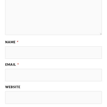
NAME
*
EMAIL
*
WEBSITE