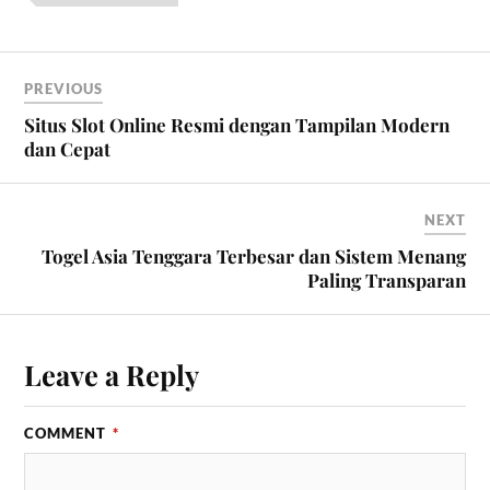
PREVIOUS
Situs Slot Online Resmi dengan Tampilan Modern
dan Cepat
NEXT
Togel Asia Tenggara Terbesar dan Sistem Menang
Paling Transparan
Leave a Reply
COMMENT
*