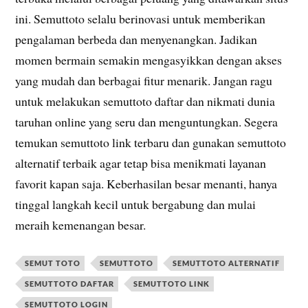
ini. Semuttoto selalu berinovasi untuk memberikan
pengalaman berbeda dan menyenangkan. Jadikan
momen bermain semakin mengasyikkan dengan akses
yang mudah dan berbagai fitur menarik. Jangan ragu
untuk melakukan semuttoto daftar dan nikmati dunia
taruhan online yang seru dan menguntungkan. Segera
temukan semuttoto link terbaru dan gunakan semuttoto
alternatif terbaik agar tetap bisa menikmati layanan
favorit kapan saja. Keberhasilan besar menanti, hanya
tinggal langkah kecil untuk bergabung dan mulai
meraih kemenangan besar.
SEMUT TOTO
SEMUTTOTO
SEMUTTOTO ALTERNATIF
SEMUTTOTO DAFTAR
SEMUTTOTO LINK
SEMUTTOTO LOGIN