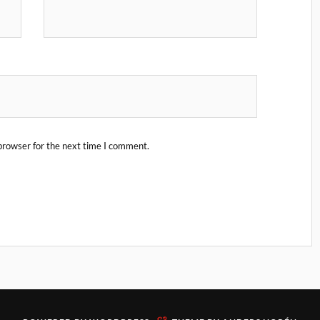
browser for the next time I comment.