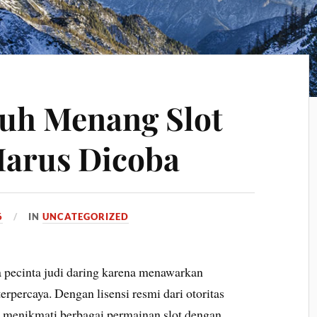
puh Menang Slot
Harus Dicoba
6
IN
UNCATEGORIZED
a pecinta judi daring karena menawarkan
percaya. Dengan lisensi resmi dari otoritas
t menikmati berbagai permainan slot dengan