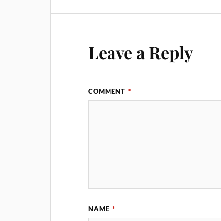
Leave a Reply
COMMENT
*
NAME
*