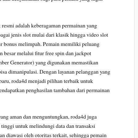
ot resmi adalah keberagaman permainan yang
ai jenis slot mulai dari klasik hingga video slot
ur bonus melimpah. Pemain memiliki peluang
esar melalui fitur free spin dan jackpot
ber Generator) yang digunakan memastikan
k bisa dimanipulasi. Dengan layanan pelanggan yang
baru, roda4d menjadi pilihan terbaik untuk
mendapatkan penghasilan tambahan dari permainan
ang aman dan menguntungkan, roda4d juga
tinggi untuk melindungi data dan transaksi
an diawasi oleh otoritas terkait, sehingga pemain