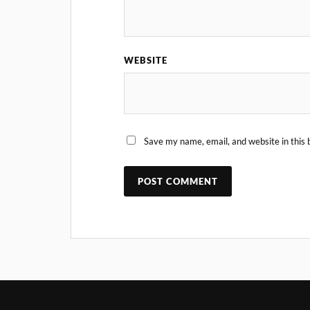
WEBSITE
Save my name, email, and website in this 