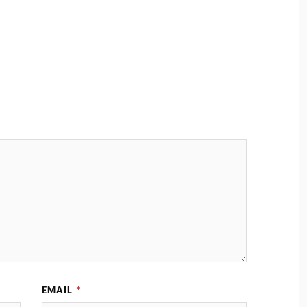
EMAIL
*