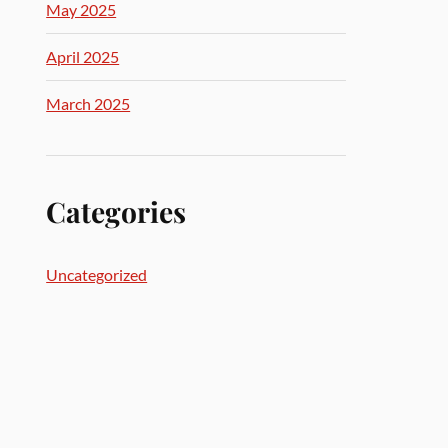
May 2025
April 2025
March 2025
Categories
Uncategorized