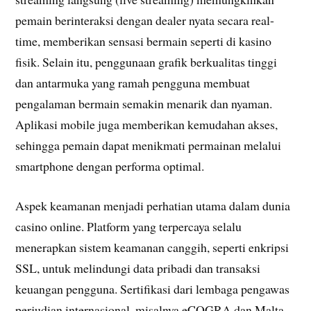
pemain berinteraksi dengan dealer nyata secara real-
time, memberikan sensasi bermain seperti di kasino
fisik. Selain itu, penggunaan grafik berkualitas tinggi
dan antarmuka yang ramah pengguna membuat
pengalaman bermain semakin menarik dan nyaman.
Aplikasi mobile juga memberikan kemudahan akses,
sehingga pemain dapat menikmati permainan melalui
smartphone dengan performa optimal.
Aspek keamanan menjadi perhatian utama dalam dunia
casino online. Platform yang terpercaya selalu
menerapkan sistem keamanan canggih, seperti enkripsi
SSL, untuk melindungi data pribadi dan transaksi
keuangan pengguna. Sertifikasi dari lembaga pengawas
perjudian internasional, misalnya eCOGRA dan Malta