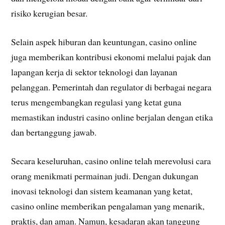
risiko kerugian besar.
Selain aspek hiburan dan keuntungan, casino online
juga memberikan kontribusi ekonomi melalui pajak dan
lapangan kerja di sektor teknologi dan layanan
pelanggan. Pemerintah dan regulator di berbagai negara
terus mengembangkan regulasi yang ketat guna
memastikan industri casino online berjalan dengan etika
dan bertanggung jawab.
Secara keseluruhan, casino online telah merevolusi cara
orang menikmati permainan judi. Dengan dukungan
inovasi teknologi dan sistem keamanan yang ketat,
casino online memberikan pengalaman yang menarik,
praktis, dan aman. Namun, kesadaran akan tanggung